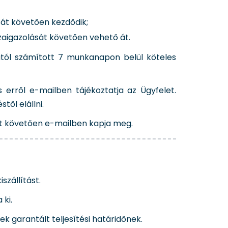
sát követően kezdődik;
zaigazolását követően vehető át.
ától számított 7 munkanapon belül köteles
 erről e-mailben tájékoztatja az Ügyfelet.
től elállni.
ttét követően e-mailben kapja meg.
szállítást.
 ki.
ek garantált teljesítési határidőnek.