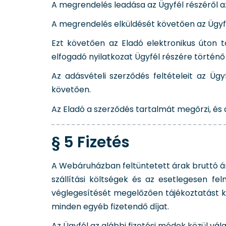
A megrendelés leadása az Ügyfél részéről az
A megrendelés elküldését követően az Ügyfé
Ezt követően az Eladó elektronikus úton t
elfogadó nyilatkozat Ügyfél részére történő
Az adásvételi szerződés feltételeit az Ü
követően.
Az Eladó a szerződés tartalmát megőrzi, és 
§ 5 Fizetés
A Webáruházban feltüntetett árak bruttó ár
szállítási költségek és az esetlegesen f
véglegesítését megelőzően tájékoztatást kap
minden egyéb fizetendő díjat.
Az Ügyfél az alábbi fizetési módok közül vál