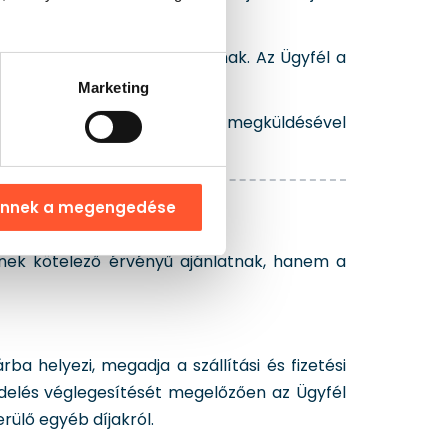
agy a Webáruház használatának. Az Ügyfél a
.
Marketing
-mail-címére. A visszaigazolás megküldésével
álói fiókjához.
ennek a megengedése
nek kötelező érvényű ajánlatnak, hanem a
a helyezi, megadja a szállítási és fizetési
delés véglegesítését megelőzően az Ügyfél
erülő egyéb díjakról.