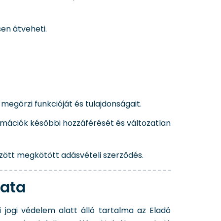
sen átveheti.
egőrzi funkcióját és tulajdonságait.
ormációk későbbi hozzáférését és változatlan
özött megkötött adásvételi szerződés.
lata
jogi védelem alatt álló tartalma az Eladó