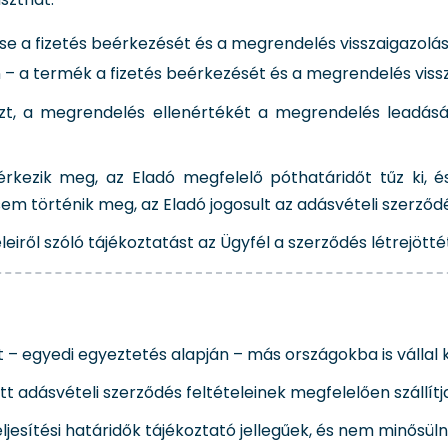
ése a fizetés beérkezését és a megrendelés visszaigazolá
 – a termék a fizetés beérkezését és a megrendelés viss
szt, a megrendelés ellenértékét a megrendelés leadás
érkezik meg, az Eladó megfelelő póthatáridőt tűz ki, és
m történik meg, az Eladó jogosult az adásvételi szerződés
eleiről szóló tájékoztatást az Ügyfél a szerződés létrejö
 – egyedi egyeztetés alapján – más országokba is vállal ki
 adásvételi szerződés feltételeinek megfelelően szállítja
ljesítési határidők tájékoztató jellegűek, és nem minősüln