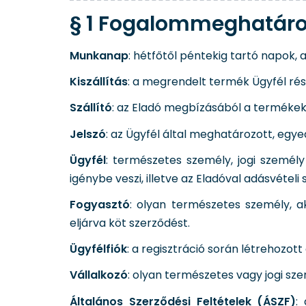
§ 1 Fogalommeghatár
Munkanap
: hétfőtől péntekig tartó napok, 
Kiszállítás
: a megrendelt termék Ügyfél rész
Szállító
: az Eladó megbízásából a termékek
Jelszó
: az Ügyfél által meghatározott, egye
Ügyfél
: természetes személy, jogi személ
igénybe veszi, illetve az Eladóval adásvételi
Fogyasztó
: olyan természetes személy, a
eljárva köt szerződést.
Ügyfélfiók
: a regisztráció során létrehozot
Vállalkozó
: olyan természetes vagy jogi sz
Általános Szerződési Feltételek (ÁSZF)
: