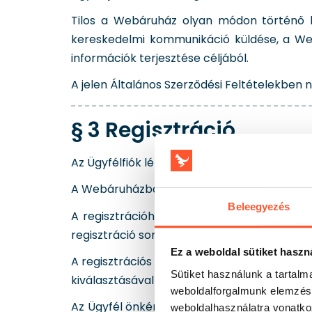
Tilos a Webáruház olyan módon történő ha
kereskedelmi kommunikáció küldése, a We
információk terjesztése céljából.
A jelen Általános Szerződési Feltételekben
§ 3 Regisztráció
Az Ügyfélfiók létrehozása (regisztráció) díj
A Webáruházban történő vásárláshoz a regi
Beleegyezés
A regisztrációhoz az Ügyfélnek ki kell tölt
regisztráció során az Ügyfél saját jelszót vál
Ez a weboldal sütiket haszn
A regisztrációs űrlap kitöltése során az Ügy
Sütiket használunk a tartal
kiválasztásával fogadhat el.
weboldalforgalmunk elemzésé
Az Ügyfél önkéntesen hozzájárulhat market
weboldalhasználatra vonatko