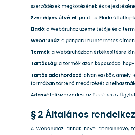
szerződések megkötésének és teljesítéséne
Személyes átvételi pont
: az Eladó által ki
Eladó
: a Webáruház üzemeltetője és a termé
Webáruház
: a gangaru.hu internetes címe
Termék
: a Webáruházban értékesítésre kíná
Tartósság
: a termék azon képessége, hogy 
Tartós adathordozó
: olyan eszköz, amely 
formában történő megőrzését a felhasználás
Adásvételi szerződés
: az Eladó és az Ügyf
§ 2 Általános rendelk
A Webáruház, annak neve, domainneve, tar