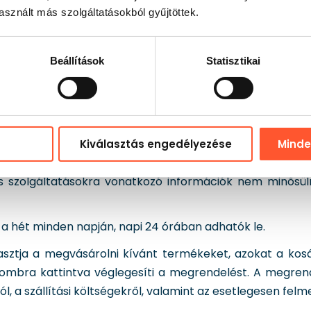
áról, jogalapjáról és címzettjeiről.
sznált más szolgáltatásokból gyűjtöttek.
ájárulás nem feltétele az Ügyfélfiók létrehozásának v
sszavonhatja, például az Eladó részére küldött e-mail útján
Beállítások
Statisztikai
vetően az Ügyfél visszaigazoló e-mailt kap a megadott e
ó szerződés, és az Ügyfél hozzáférést kap a saját felhaszn
Kiválasztás engedélyezése
Mind
szolgáltatásokra vonatkozó információk nem minősül
 hét minden napján, napi 24 órában adhatók le.
ztja a megvásárolni kívánt termékeket, azokat a kosárb
ombra kattintva véglegesíti a megrendelést. A megren
ól, a szállítási költségekről, valamint az esetlegesen felm