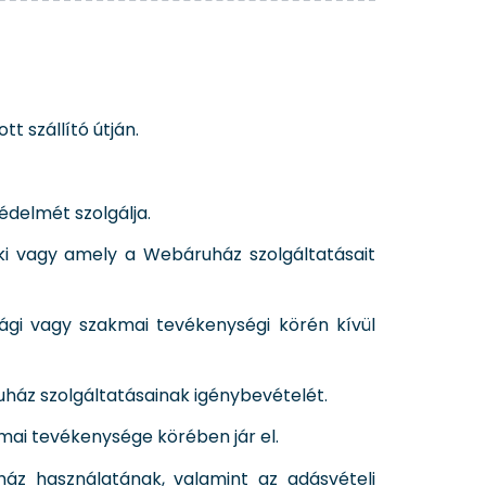
t szállító útján.
édelmét szolgálja.
aki vagy amely a Webáruház szolgáltatásait
sági vagy szakmai tevékenységi körén kívül
ruház szolgáltatásainak igénybevételét.
kmai tevékenysége körében jár el.
z használatának, valamint az adásvételi