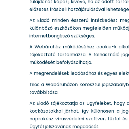
tulajdonát képezi, kivéve, ha az adott tart
előzetes írásbeli hozzájárulásával lehetsége
Az Eladó minden ésszerű intézkedést me
különböző eszközökön megfelelően működjö
internetböngésző szükséges.
A Webáruház működéséhez cookie-k alkalma
tájékoztató tartalmazza. A felhasználó jo
működését befolyásolhatja.
A megrendelések leadásához és egyes elek
Tilos a Webáruházon keresztül jogszabályb
továbbítása.
Az Eladó tájékoztatja az Ügyfeleket, hogy
kockázatokkal járhat, így különösen a jo
naprakész vírusvédelmi szoftver, tűzfal 
Ügyfél jelszavának megadását.