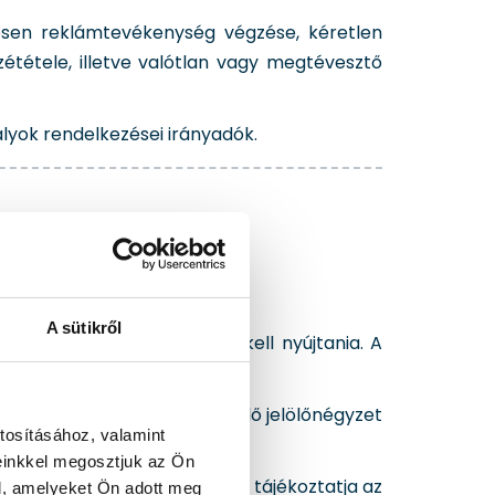
nösen reklámtevékenység végzése, kéretlen
étele, illetve valótlan vagy megtévesztő
lyok rendelkezései irányadók.
A sütikről
d azt elektronikus úton be kell nyújtania. A
 tartalmát, amelyet a megfelelő jelölőnégyzet
tosításához, valamint
einkkel megosztjuk az Ön
adását megelőzően az Eladó tájékoztatja az
l, amelyeket Ön adott meg