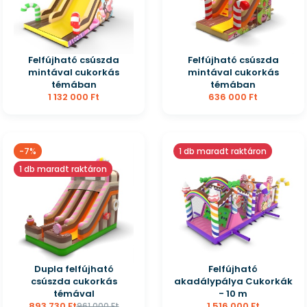
Felfújható csúszda
Felfújható csúszda
mintával cukorkás
mintával cukorkás
témában
témában
1 132 000 Ft
636 000 Ft
-7%
1 db maradt raktáron
1 db maradt raktáron
Dupla felfújható
Felfújható
csúszda cukorkás
akadálypálya Cukorkák
témával
- 10 m
893 730 Ft
1 516 000 Ft
961 000 Ft