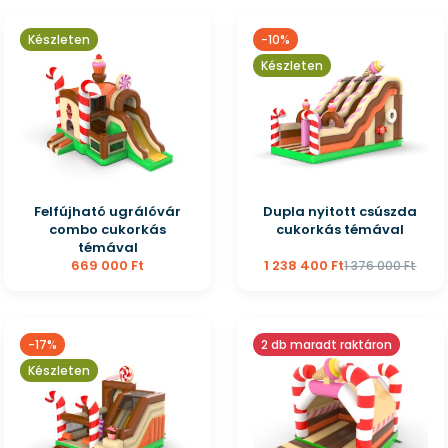
Készleten
-10%
Készleten
Felfújható ugrálóvár
Dupla nyitott csúszda
combo cukorkás
cukorkás témával
témával
669 000 Ft
1 238 400 Ft
1 376 000 Ft
-17%
2 db maradt raktáron
Készleten