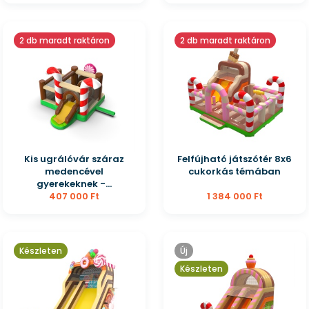
2 db maradt raktáron
2 db maradt raktáron
Kis ugrálóvár száraz
Felfújható játszótér 8x6
medencével
cukorkás témában
gyerekeknek -...
407 000 Ft
1 384 000 Ft
Készleten
Új
Készleten