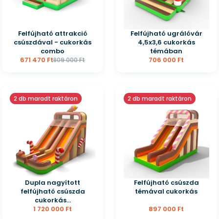
Felfújható attrakció
Felfújható ugrálóvár
csúszdával - cukorkás
4,5x3,6 cukorkás
combo
témában
671 470 Ft
706 000 Ft
809 000 Ft
2 db maradt raktáron
2 db maradt raktáron
Dupla nagyított
Felfújható csúszda
felfújható csúszda
témával cukorkás
cukorkás...
1 720 000 Ft
897 000 Ft