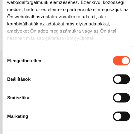
témában
- 30 m
weboldalforgalmunk elemzéséhez. Ezenkívül közösségi
706 000 Ft
2 984 000 Ft
média-, hirdető- és elemező partnereinkkel megosztjuk az
Ön weboldalhasználatra vonatkozó adatait, akik
kombinálhatják az adatokat más olyan adatokkal,
amelyeket Ön adott meg számukra vagy az Ön által
1
2
használt más szolgáltatásokból gyűjtöttek.
Hozzájárulás
Elengedhetetlen
kiválasztása
Édesség témájú felfújható
játékok
Beállítások
Vidám színek, mesés minták és egy világ tele
Statisztikai
boldogsággal – az édesség témájú felfújható játékok
valódi élményt nyújtanak a legkisebbek
érzékszerveinek minden rendezvényen!
Marketing
Új
édesség témájú felfújható játékaink
olyan
különleges attrakciók, amelyeket az édességek