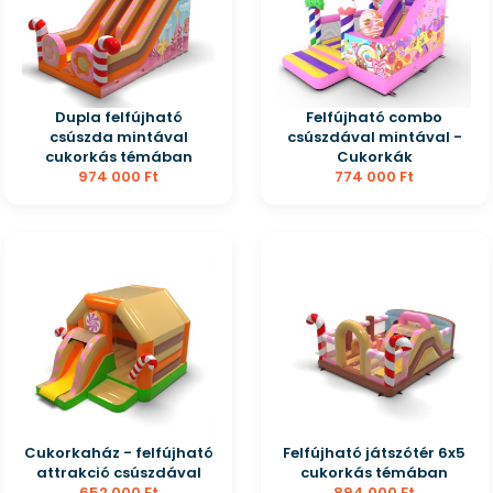
Dupla felfújható
Felfújható combo
csúszda mintával
csúszdával mintával -
cukorkás témában
Cukorkák
974 000 Ft
774 000 Ft
Cukorkaház - felfújható
Felfújható játszótér 6x5
attrakció csúszdával
cukorkás témában
652 000 Ft
894 000 Ft