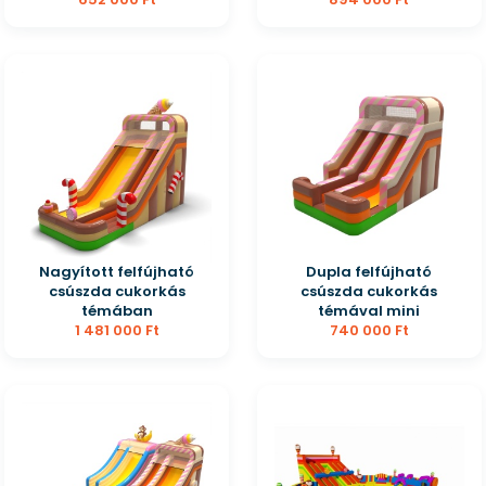
Nagyított felfújható
Dupla felfújható
csúszda cukorkás
csúszda cukorkás
témában
témával mini
1 481 000 Ft
740 000 Ft