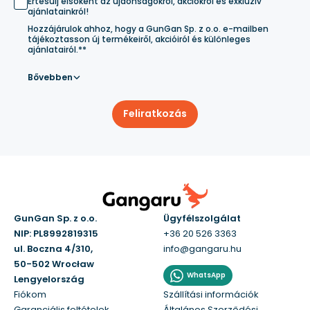
Értesülj elsőként az újdonságokról, akciókról és exkluzív
ajánlatainkról!
Hozzájárulok ahhoz, hogy a GunGan Sp. z o.o. e-mailben
tájékoztasson új termékeiről, akcióiról és különleges
ajánlatairól.**
Bővebben
Feliratkozás
GunGan Sp. z o.o.
Ügyfélszolgálat
NIP: PL8992819315
+36 20 526 3363
ul. Boczna 4/310,
info@gangaru.hu
50-502 Wrocław
WhatsApp
Lengyelország
Fiókom
Szállítási információk
Garanciális feltételek
Általános Szerződési