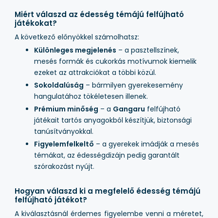
Miért válaszd az édesség témájú felfújható
játékokat?
A következő előnyökkel számolhatsz:
Különleges megjelenés
– a pasztellszínek,
mesés formák és cukorkás motívumok kiemelik
ezeket az attrakciókat a többi közül.
Sokoldalúság
– bármilyen gyerekesemény
hangulatához tökéletesen illenek.
Prémium minőség
– a
Gangaru
felfújható
játékait tartós anyagokból készítjük, biztonsági
tanúsítványokkal.
Figyelemfelkeltő
– a gyerekek imádják a mesés
témákat, az édességdizájn pedig garantált
szórakozást nyújt.
Hogyan válaszd ki a megfelelő édesség témájú
felfújható játékot?
A kiválasztásnál érdemes figyelembe venni a méretet,