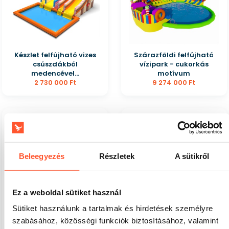
Készlet felfújható vizes
Szárazföldi felfújható
csúszdákból
vízipark - cukorkás
medencével...
motívum
2 730 000 Ft
9 274 000 Ft
Beleegyezés
Részletek
A sütikről
Ez a weboldal sütiket használ
Sütiket használunk a tartalmak és hirdetések személyre
Felfújható ugrálóvár
Felfújható
4,5x3,6 cukorkás
akadálypálya Cukorka
szabásához, közösségi funkciók biztosításához, valamint