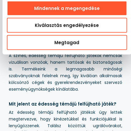
birodalma ihletett. Csúszdák, ugrálóvárak és
Mindennek a megengedése
játszóterek pasztellszínekben, nyalókák, sütemények és
vattacukor motívumokkal, amelyek a gyerekeket egy
Kiválasztás engedélyezése
mesés, édes élményekkel teli világba repítik. Tökéletes
választás városi fesztiválokra, születésnapi zsúrokra,
családi piknikekre és szabadtéri rendezvényekre, ahol a
Megtagad
felejthetetlen szórakozás a cél!
A színes, édesség témájú felfújható játékok nemcsak
vizuálisan vonzóak, hanem tartósak és biztonságosak
is. Termékeink a legmagasabb minőségi
szabványoknak felelnek meg, így kiválóan alkalmasak
kölcsönző cégek és gyerekrendezvényeket szervező
eseményügynökségek kínálatába.
Mit jelent az édesség témájú felfújható játék?
Az édesség témájú felfújható játékok úgy lettek
megtervezve, hogy kinézetükkel és funkciójukkal is
lenyűgözzenek. Találsz közöttük ugrálóvárakat,