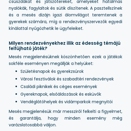
csúszdákat és játszótereket, amelyeket hatalmas
nyalókák, fagylaltok és sütik díszítenek. A pasztellszínek
és a mesés dizájn igazi álomvilágot teremtenek a
gyerekek számára, míg a rendezvényszervezők egyedi
kínálattal nyűgözhetik le ügyfeleiket.
Milyen rendezvényekhez illik az édesség témájú
felfújható játék?
Mesés megjelenésüknek köszönhetően ezek a játékok
sokféle eseményen megállják a helyüket:
Születésnapok és gyerekzsúrok
Városi fesztiválok és szabadtéri rendezvények
Családi piknikek és céges események
Gyereknapok, elsőáldozások és esküvők
Vendéglátóhelyek és vidámparkok megnyitói
Mesés megjelenésük már messziről felkelti a figyelmet,
és garantálja, hogy minden esemény még
varázslatosabbá váljon.