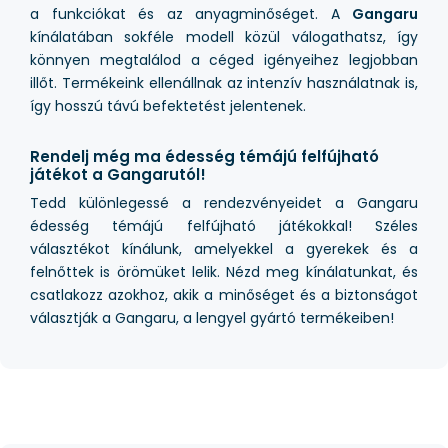
a funkciókat és az anyagminőséget. A
Gangaru
kínálatában sokféle modell közül válogathatsz, így
könnyen megtalálod a céged igényeihez legjobban
illőt. Termékeink ellenállnak az intenzív használatnak is,
így hosszú távú befektetést jelentenek.
Rendelj még ma édesség témájú felfújható
játékot a Gangarutól!
Tedd különlegessé a rendezvényeidet a Gangaru
édesség témájú felfújható játékokkal! Széles
választékot kínálunk, amelyekkel a gyerekek és a
felnőttek is örömüket lelik. Nézd meg kínálatunkat, és
csatlakozz azokhoz, akik a minőséget és a biztonságot
választják a Gangaru, a lengyel gyártó termékeiben!