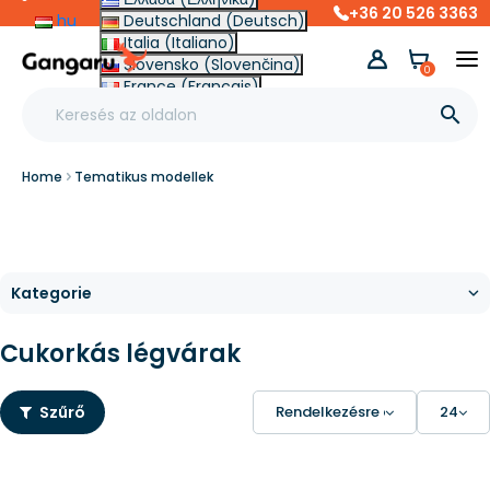
+36 20 526 3363
hu
Deutschland (Deutsch)
Italia (Italiano)
Slovensko (Slovenčina)
0
France (Français)
Other (English €)

Home
Tematikus modellek
Cukorkás légvárak
Szűrő
Rendelkezésre állás
24