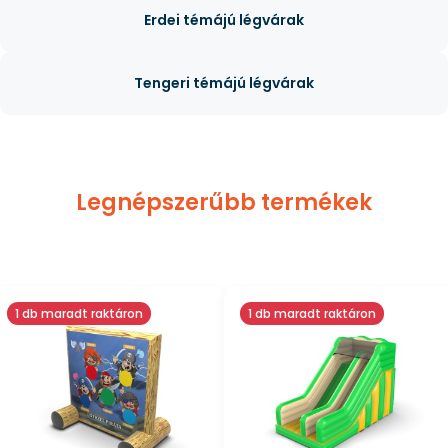
Erdei témájú légvárak
Tengeri témájú légvárak
Legnépszerűbb termékek
1 db maradt raktáron
1 db maradt raktáron