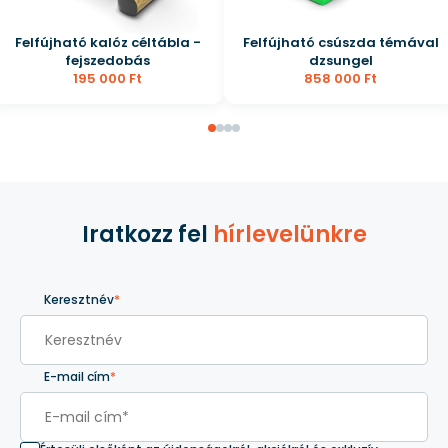
Felfújható kalóz céltábla -
Felfújható csúszda témával
fejszedobás
dzsungel
195 000 Ft
858 000 Ft
Iratkozz fel
hírlevelünkre
Keresztnév
*
E-mail cím
*