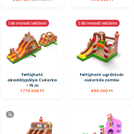
1 db maradt raktáron
2 db maradt raktáron
Felfújható
Felfújható ugrálóvár
akadálypálya Cukorka
cukorkás combo
- 15 m
1 770 000 Ft
480 000 Ft
Új