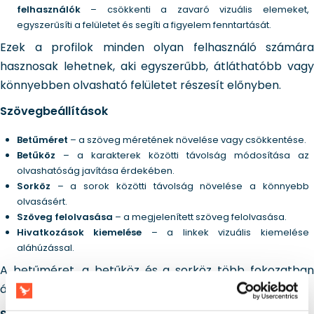
felhasználók
– csökkenti a zavaró vizuális elemeket,
egyszerűsíti a felületet és segíti a figyelem fenntartását.
Ezek a profilok minden olyan felhasználó számára
hasznosak lehetnek, aki egyszerűbb, átláthatóbb vagy
könnyebben olvasható felületet részesít előnyben.
Szövegbeállítások
Betűméret
– a szöveg méretének növelése vagy csökkentése.
Betűköz
– a karakterek közötti távolság módosítása az
olvashatóság javítása érdekében.
Sorköz
– a sorok közötti távolság növelése a könnyebb
olvasásért.
Szöveg felolvasása
– a megjelenített szöveg felolvasása.
Hivatkozások kiemelése
– a linkek vizuális kiemelése
aláhúzással.
A betűméret, a betűköz és a sorköz több fokozatban
állítható.