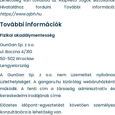
Lehetőség van továbbá az Alapvető Jogok Biztosának
Hivatalához fordulni. További információ:
https://www.ajbh.hu
.
További információk
Fizikai akadálymentesség
GunGan Sp. z o.o.
ul. Boczna 4/310
50-502 Wrocław
Lengyelország
A GunGan Sp. z o.o. nem üzemeltet nyilvános
üzlethelyiséget. A gangaru.hu kizárólag webáruházként
működik. A fenti cím a társaság adminisztratív és
kereskedelmi irodájának címe.
Előzetes időpont-egyeztetést követően személyes
konzultációra is lehetőség van.