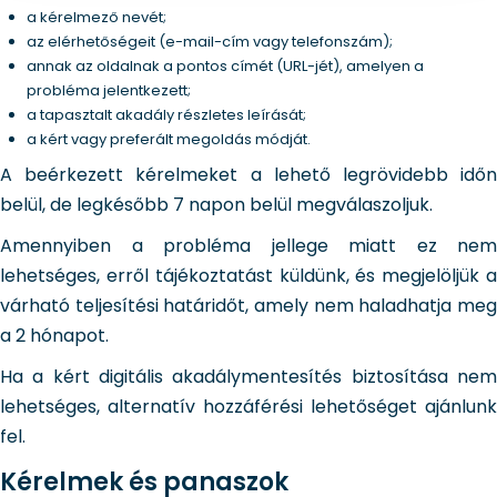
a kérelmező nevét;
az elérhetőségeit (e-mail-cím vagy telefonszám);
annak az oldalnak a pontos címét (URL-jét), amelyen a
probléma jelentkezett;
a tapasztalt akadály részletes leírását;
a kért vagy preferált megoldás módját.
A beérkezett kérelmeket a lehető legrövidebb időn
belül, de legkésőbb 7 napon belül megválaszoljuk.
Amennyiben a probléma jellege miatt ez nem
lehetséges, erről tájékoztatást küldünk, és megjelöljük a
várható teljesítési határidőt, amely nem haladhatja meg
a 2 hónapot.
Ha a kért digitális akadálymentesítés biztosítása nem
lehetséges, alternatív hozzáférési lehetőséget ajánlunk
fel.
Kérelmek és panaszok