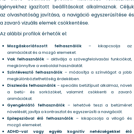
igényekhez igazított beállításokat alkalmaznak. Céljuk
az olvashatóság javítása, a navigáció egyszerűsítése és
a zavaró vizuális elemek csökkentése.
Az alábbi profilok érhetők el:
Mozgáskorlátozott felhasználók
– kikapcsolja az
animációkat és a mozgó elemeket.
Vak felhasználók
– aktiválja a szövegfelolvasási funkciókat,
megkönnyítve a weboldal használatát.
Színtévesztő felhasználók
– módosítja a színvilágot a jobb
megkülönböztethetőség érdekében.
Diszlexiás felhasználók
– speciális betűtípust alkalmaz, növeli
a betű- és sorközöket, valamint csökkenti a zavaró
animációkat.
Gyengénlátó felhasználók
– lehetővé teszi a betűméret
növelését, javítja a kontrasztot és egyszerűsíti a navigációt.
Epilepsziával élő felhasználók
– kikapcsolja a villogó és
mozgó elemeket.
ADHD-val vagy egyéb kognitív nehézségekkel élő