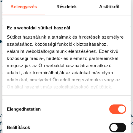
Színbeállítások
Beleegyezés
Részletek
A sütikről
Színtelítettség
– a színek intenzitásának módosítása.
Színek invertálása
– az oldal színeinek megfordítása.
Kontraszt növelése
– a szöveg és a háttér közötti kontraszt
Ez a weboldal sütiket használ
javítása.
Sütiket használunk a tartalmak és hirdetések személyre
Megjelenítési beállítások
szabásához, közösségi funkciók biztosításához,
valamint weboldalforgalmunk elemzéséhez. Ezenkívül
Animációk kikapcsolása
– eltávolítja a mozgó elemeket és
közösségi média-, hirdető- és elemező partnereinkkel
animációkat.
megosztjuk az Ön weboldalhasználatra vonatkozó
Kurzor nagyítása
– megnöveli az egérmutató méretét.
adatait, akik kombinálhatják az adatokat más olyan
Képek és videók elrejtése
– egyszerűbb, kevésbé zavaró
megjelenítést biztosít.
adatokkal, amelyeket Ön adott meg számukra vagy az
Olvasási vonalzó
– egy vízszintes segédvonalat jelenít meg a
Ön által használt más szolgáltatásokból gyűjtöttek.
könnyebb olvasás érdekében.
Diszlexia-segítő beállítások
– aktiválja a diszlexiabarát
Hozzájárulás
betűtípust, valamint módosítja a betű- és sorközöket.
Elengedhetetlen
kiválasztása
Az akadálymentesítési modult a DOCK Sp. z o.o.
fejlesztette a WCAG 2.1 irányelveinek
Beállítások
figyelembevételével.