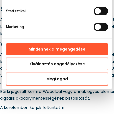
Billentyűparancsok
Statisztikai
A szabványos billentyűparancsokon felül a Ctrl + U
billentyűkombináció is rendelkezésre áll, amellyel
Marketing
közvetlenül megnyitható az akadálymentesítési menü.
Visszajelzés és kapcsolatfelvétel
Mindennek a megengedése
Amennyiben a Weboldal digitális akadálymentességével
kapcsolatban problémát tapasztal, kérjük, jelezze azt a
Kiválasztás engedélyezése
contact@gangaru.com e-mail-címen, a +48 533 353
596 telefonszámon, vagy a kapcsolatfelvételi űrlapon a
Megtagad
„Hibabejelentés az oldalon” tárgy kiválasztásával.
Bárki jogosult kérni a Weboldal vagy annak egyes elemei
digitális akadálymentességének biztosítását.
A kérelemben kérjük feltüntetni: