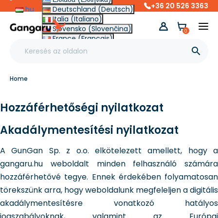
+36 20 526 3363
hu
Deutschland (Deutsch)
Italia (Italiano)
Slovensko (Slovenčina)
0
France (Français)
Other (English €)

Home
Hozzáférhetőségi nyilatkozat
Akadálymentesítési nyilatkozat
A GunGan Sp. z o.o. elkötelezett amellett, hogy a
gangaru.hu weboldalt minden felhasználó számára
hozzáférhetővé tegye. Ennek érdekében folyamatosan
törekszünk arra, hogy weboldalunk megfeleljen a digitális
akadálymentesítésre vonatkozó hatályos
jogszabályoknak, valamint az Európai