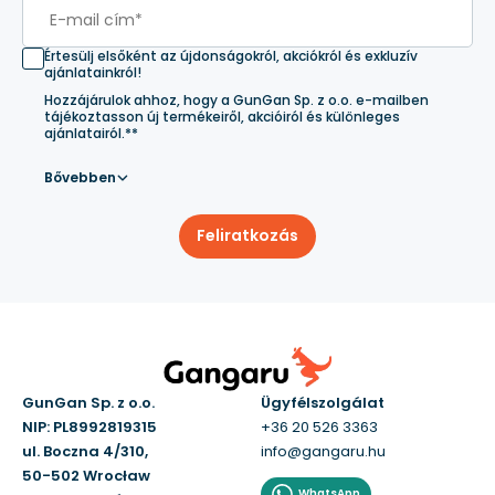
Értesülj elsőként az újdonságokról, akciókról és exkluzív
ajánlatainkról!
Hozzájárulok ahhoz, hogy a GunGan Sp. z o.o. e-mailben
tájékoztasson új termékeiről, akcióiról és különleges
ajánlatairól.**
Bővebben
Feliratkozás
GunGan Sp. z o.o.
Ügyfélszolgálat
NIP: PL8992819315
+36 20 526 3363
ul. Boczna 4/310,
info@gangaru.hu
50-502 Wrocław
WhatsApp