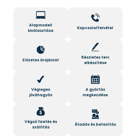
vagy az üzemeltetési
kiküszöbölünk.
követelményekkel
kapcsolatban,
csapatunk
Alapmodell
Kapcsolatfelvétel
kiválasztása
készséggel segít.
Részletes terv
Előzetes árajánlat
elkészítése
Végleges
A gyártás
jóváhagyás
megkezdése
Végső fizetés és
Átadás és betanítás
szállítás