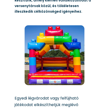
készítünk, amely kiemeli vállalkozásodat a
versenytársak közül, és tökéletesen
illeszkedik célközönséged igényeihez.
Egyedi légvárodat vagy felfújható
játékodat elkészíthetjük meglévő