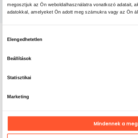
Feliratkozás
megosztjuk az Ön weboldalhasználatra vonatkozó adatait, a
adatokkal, amelyeket Ön adott meg számukra vagy az Ön álta
Hozzájárulás
Elengedhetetlen
kiválasztása
GunGan Sp. z o.o.
Ügyfélszolgálat
NIP: PL8992819315
+36 20 526 3363
Beállítások
ul. Boczna 4/310,
info@gangaru.hu
50-502 Wrocław
WhatsApp
Statisztikai
Lengyelország
Fiókom
Szállítási információk
Garanciális feltételek
Általános Szerződési
Marketing
Feltételek
Adatkezelési tájékoztató
Rólunk
Kapcsolat
Hírlevél szabályzat
Hozzáférhetőségi nyilatkozat
Mindennek a me