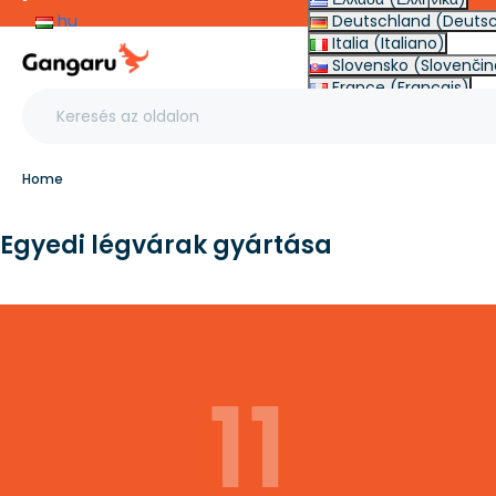
hu
Deutschland (Deuts
Italia (Italiano)
Slovensko (Slovenčin
France (Français)
Other (English €)
Home
Egyedi légvárak gyártása
11