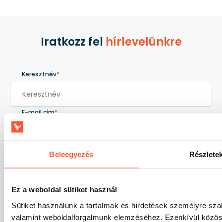
Iratkozz fel
hírlevelünkre
Keresztnév
*
E-mail cím
*
Értesülj elsőként az újdonságokról, akciókról és exkluzív
Beleegyezés
Részlete
ajánlatainkról!
Hozzájárulok ahhoz, hogy a GunGan Sp. z o.o. e-mailben
tájékoztasson új termékeiről, akcióiról és különleges
ajánlatairól.**
Ez a weboldal sütiket használ
Bővebben
Sütiket használunk a tartalmak és hirdetések személyre sza
valamint weboldalforgalmunk elemzéséhez. Ezenkívül közöss