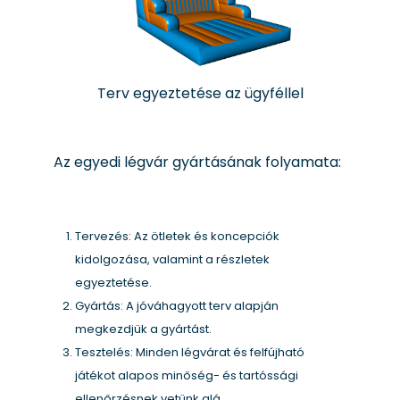
Terv egyeztetése az ügyféllel
Az egyedi légvár gyártásának folyamata:
Tervezés: Az ötletek és koncepciók
kidolgozása, valamint a részletek
egyeztetése.
Gyártás: A jóváhagyott terv alapján
megkezdjük a gyártást.
Tesztelés: Minden légvárat és felfújható
játékot alapos minőség- és tartóssági
ellenőrzésnek vetünk alá.