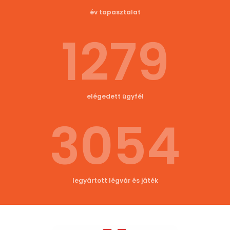
év tapasztalat
1279
elégedett ügyfél
3054
legyártott légvár és játék