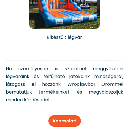
Elkészült légvár
Ha személyesen is szeretnél meggyőződni
légváraink és felfújható játékaink minőségéről,
látogass el hozzánk Wrocławba! Örömmel
bemutatjuk termékeinket, és megválaszoljuk
minden kérdésedet.
Kapcsolat!