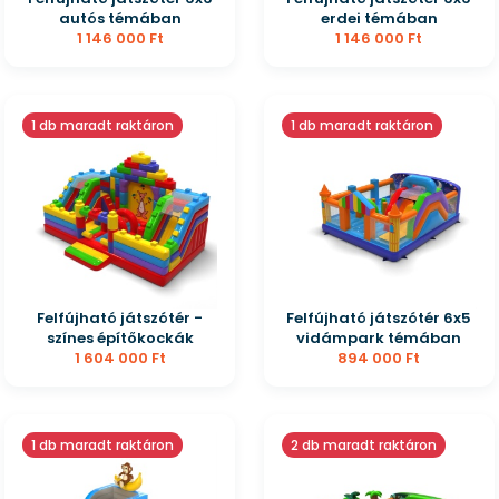
autós témában
erdei témában
1 146 000 Ft
1 146 000 Ft
1 db maradt raktáron
1 db maradt raktáron
Felfújható játszótér -
Felfújható játszótér 6x5
színes építőkockák
vidámpark témában
1 604 000 Ft
894 000 Ft
1 db maradt raktáron
2 db maradt raktáron