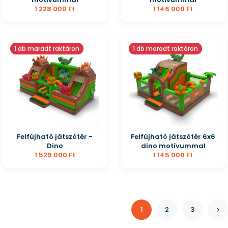
1 228 000 Ft
1 146 000 Ft
1 db maradt raktáron
1 db maradt raktáron
Felfújható játszótér -
Felfújható játszótér 6x6
Dino
dino motívummal
1 529 000 Ft
1 145 000 Ft
1
2
3