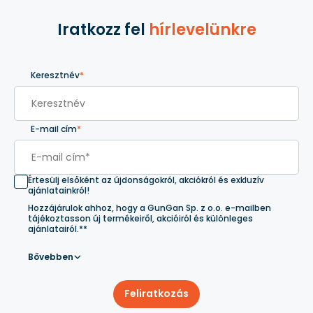
Iratkozz fel
hírlevelünkre
Keresztnév
*
E-mail cím
*
Értesülj elsőként az újdonságokról, akciókról és exkluzív
ajánlatainkról!
Hozzájárulok ahhoz, hogy a GunGan Sp. z o.o. e-mailben
tájékoztasson új termékeiről, akcióiról és különleges
ajánlatairól.**
Bővebben
Feliratkozás