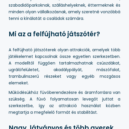
szabadidőparkoknak, szálláshelyeknek, éttermeknek és
minden olyan vállalkozásnak, amely szeretné vonzóbbá
tenni a kínálatát a családok számára.
Mi az a felfújható játszótér?
A felfújható játszóterek olyan attrakciók, amelyek több
játékelemet kapcsolnak össze egyetlen szerkezetben.
A modelltől függően tartalmazhatnak csúszdákat,
ugrálófelületet, akadálypályát, mászófalat,
trambulinszerű részeket vagy egyéb mozgásos
elemeket.
Működésükhöz fúvóberendezésre és áramforrásra van
szükség. A fúvó folyamatosan levegőt juttat a
szerkezetbe, így az attrakció használat közben
megtartja a megfelelő formát és stabilitást.
Nagy, látványos és több gyerek