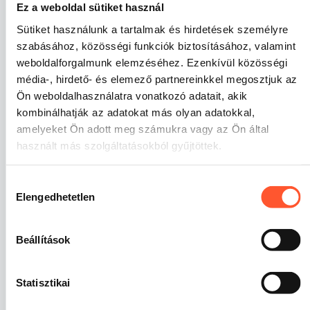
Ez a weboldal sütiket használ
szabás
Sütiket használunk a tartalmak és hirdetések személyre
szabásához, közösségi funkciók biztosításához, valamint
A felfújható játszóterek többféle méretben és
weboldalforgalmunk elemzéséhez. Ezenkívül közösségi
témában érhetők el. A kisebb szerkezetek jól működnek
média-, hirdető- és elemező partnereinkkel megosztjuk az
játszóházakban, óvodás korú gyerekeknek szóló
Ön weboldalhasználatra vonatkozó adatait, akik
programokon vagy kisebb rendezvényeken. A közepes
kombinálhatják az adatokat más olyan adatokkal,
modellek jó választást jelentenek családi eseményekre
és városi programokra, a legnagyobb felfújható
amelyeket Ön adott meg számukra vagy az Ön által
játszóterek pedig nagy forgalmú szabadtéri
használt más szolgáltatásokból gyűjtöttek.
rendezvényeken is erős vizuális hatást keltenek.
Hozzájárulás
A kínálatban megtalálhatók többek között kalózhajós,
Elengedhetetlen
erdei, dzsungeles, vidámparkos, édességes, színes
kiválasztása
építőkockás, óriáslabirintos és más tematikájú
modellek. A látványos grafika már messziről felkelti a
Beállítások
gyerekek figyelmét, és segít kiemelni az attrakciót a
rendezvény területén.
Statisztikai
Egyedi felfújható játszóteret szeretnél? Lehetőség van
színek, motívumok, logó vagy egyes szerkezeti elemek