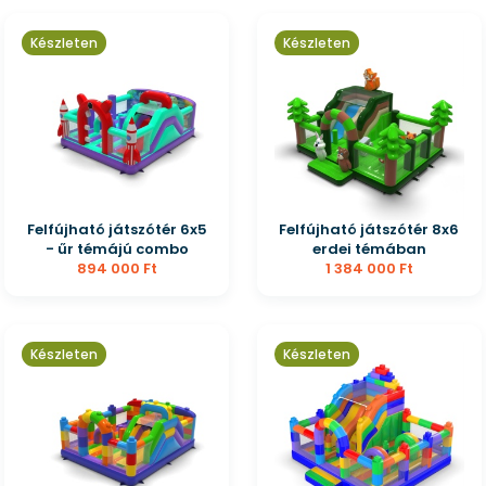
Készleten
Készleten
Felfújható játszótér 6x5
Felfújható játszótér 8x6
- űr témájú combo
erdei témában
894 000 Ft
1 384 000 Ft
Készleten
Készleten