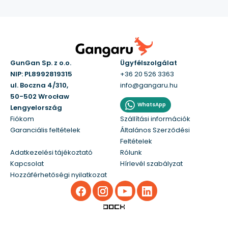
GunGan Sp. z o.o.
Ügyfélszolgálat
NIP: PL8992819315
+36 20 526 3363
ul. Boczna 4/310,
info@gangaru.hu
50-502 Wrocław
WhatsApp
Lengyelország
Fiókom
Szállítási információk
Garanciális feltételek
Általános Szerződési
Feltételek
Adatkezelési tájékoztató
Rólunk
Kapcsolat
Hírlevél szabályzat
Hozzáférhetőségi nyilatkozat