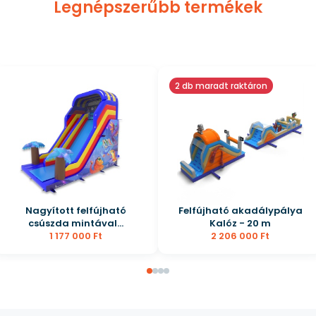
Legnépszerűbb termékek
2 db maradt raktáron
Nagyított felfújható
Felfújható akadálypálya
csúszda mintával...
Kalóz - 20 m
1 177 000 Ft
2 206 000 Ft