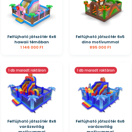
Felfújható játszótér 6x6
Felfújható játszótér 6x5
hawaii témában
dino motívummal
1 146 000 Ft
895 000 Ft
1 db maradt raktáron
1 db maradt raktáron
Felfújható játszótér 8x6
Felfújható játszótér 6x6
varázsvilág
varázsvilág
motívummal
motívummal