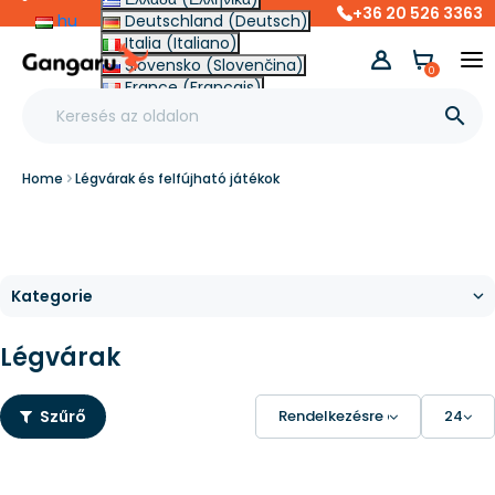
+36 20 526 3363
hu
Deutschland (Deutsch)
Italia (Italiano)
Slovensko (Slovenčina)
0
France (Français)
Other (English €)

Home
Légvárak és felfújható játékok
Légvárak
Szűrő
Rendelkezésre állás
24