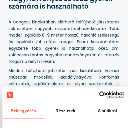
számára is használható
A Gangaru kínálatában elérhető felfújható játszóterek
sok esetben nagyobb, összetettebb szerkezetek. Több
modell legalább 8–9 méter hosszú, hasonló szélességű
és legalább 2,4 méter magas. Ennek köszönhetően
egyszerre több gyerek is használhatja őket, ami
különösen fontos nagyobb rendezvényeken és intenzív
forgalmú helyszíneken.
Minden felfújható játszótér más kialakítású. Vannak
csúszdás modellek, akadálypályával kombinált
változatok, ugrálófelületek és olyan szerkezetek is,
amelyek több funkciót egyesítenek. Így könnyebb
olyan attrakciót választani, amely illeszkedik az
esemény típusához, a gyerekek életkorához és a
rendelkezésre álló helyhez.
Beleegyezés
Részletek
A sütikről
Témák, méretek és személyre