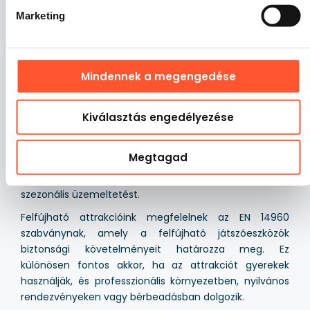
módosítására is. Ha saját koncepciód van, vedd fel
Marketing
velünk a kapcsolatot, és segítünk megtervezni az
attrakciót az elképzeléseid és üzleti céljaid alapján.
Anyagok és biztonság
Mindennek a megengedése
A Gangaru felfújható játszóterei tartós PVC-anyagból
Kiválasztás engedélyezése
készülnek, amely ellenáll a szakadásnak, a mechanikai
sérüléseknek és az intenzív használatnak. A
Megtagad
megfelelően használt szerkezetek hosszú ideig
szolgálhatják a rendezvényeket, kölcsönzést vagy
szezonális üzemeltetést.
Felfújható attrakcióink megfelelnek az EN 14960
szabványnak, amely a felfújható játszóeszközök
biztonsági követelményeit határozza meg. Ez
különösen fontos akkor, ha az attrakciót gyerekek
használják, és professzionális környezetben, nyilvános
rendezvényeken vagy bérbeadásban dolgozik.