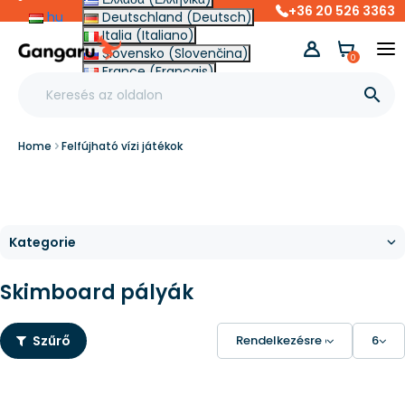
+36 20 526 3363
hu
Deutschland (Deutsch)
Italia (Italiano)
Slovensko (Slovenčina)
0
France (Français)
Other (English €)

Home
Felfújható vízi játékok
Skimboard pályák
Szűrő
Rendelkezésre állás
6