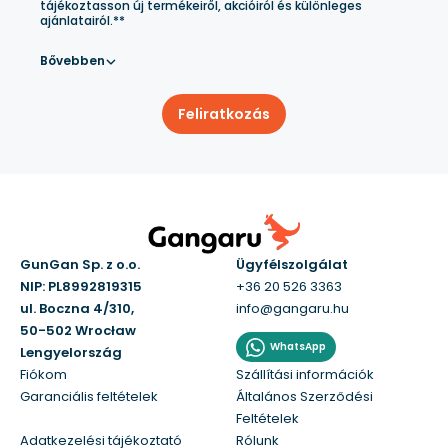
tájékoztasson új termékeiről, akcióiról és különleges
ajánlatairól.**
Bővebben
Feliratkozás
GunGan Sp. z o.o.
Ügyfélszolgálat
NIP: PL8992819315
+36 20 526 3363
ul. Boczna 4/310,
info@gangaru.hu
50-502 Wrocław
WhatsApp
Lengyelország
Fiókom
Szállítási információk
Garanciális feltételek
Általános Szerződési
Feltételek
Adatkezelési tájékoztató
Rólunk