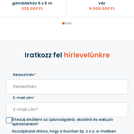
gömbökhöz 5 x 5 m
vár
325 000 Ft
9 009 000 Ft
Iratkozz fel
hírlevelünkre
Keresztnév
*
E-mail cím
*
Értesülj elsőként az újdonságokról, akciókról és exkluzív
ajánlatainkról!
Hozzájárulok ahhoz, hogy a GunGan Sp. z o.o. e-mailben