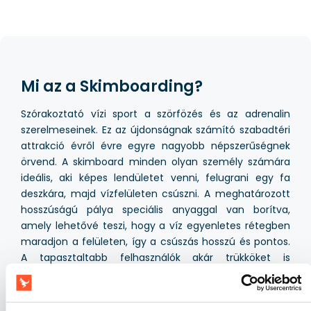
Mi az a Skimboarding?
Szórakoztató vízi sport a szörfözés és az adrenalin
szerelmeseinek. Ez az újdonságnak számító szabadtéri
attrakció évről évre egyre nagyobb népszerűségnek
örvend. A skimboard minden olyan személy számára
ideális, aki képes lendületet venni, felugrani egy fa
deszkára, majd vízfelületen csúszni. A meghatározott
hosszúságú pálya speciális anyaggal van borítva,
amely lehetővé teszi, hogy a víz egyenletes rétegben
maradjon a felületen, így a csúszás hosszú és pontos.
A tapasztaltabb felhasználók akár trükköket is
végrehajthatnak, hasonlóan a klasszikus gördeszkás
mutatványokhoz.