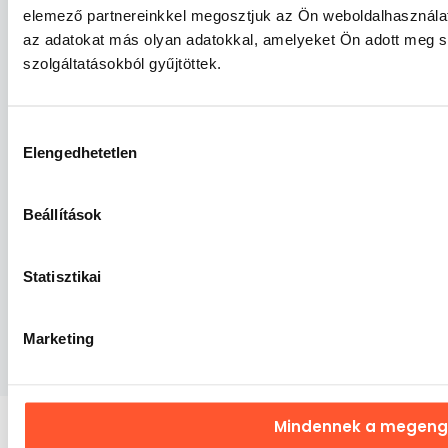
elemező partnereinkkel megosztjuk az Ön weboldalhasználatr
Keresztnév
*
az adatokat más olyan adatokkal, amelyeket Ön adott meg 
szolgáltatásokból gyűjtöttek.
E-mail cím
*
Hozzájárulás
Elengedhetetlen
kiválasztása
Értesülj elsőként az újdonságokról, akciókról és exkluzív
ajánlatainkról!
Hozzájárulok ahhoz, hogy a GunGan Sp. z o.o. e-mailben
Beállítások
tájékoztasson új termékeiről, akcióiról és különleges
ajánlatairól.**
Statisztikai
Bővebben
Feliratkozás
Marketing
Mindennek a megen