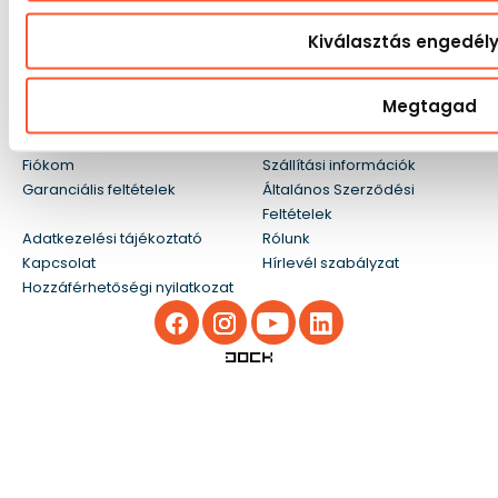
Kiválasztás engedél
GunGan Sp. z o.o.
Ügyfélszolgálat
NIP: PL8992819315
+36 20 526 3363
ul. Boczna 4/310,
info@gangaru.hu
Megtagad
50-502 Wrocław
WhatsApp
Lengyelország
Fiókom
Szállítási információk
Garanciális feltételek
Általános Szerződési
Feltételek
Adatkezelési tájékoztató
Rólunk
Kapcsolat
Hírlevél szabályzat
Hozzáférhetőségi nyilatkozat