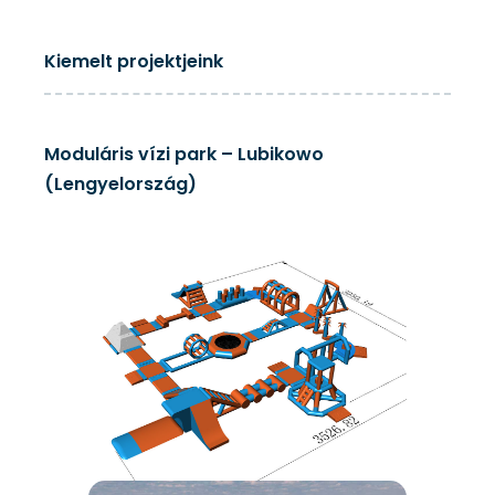
Lubikowskie
Polanica-Zdrój
Polkowice
Wrocław
Jelcz Laskowice
Gwizdówka
Januszkowice
Łopatki
Osieczek
Blizno
Częstochowa
Lidzbark
Lubianka
Kiemelt projektjeink
Moduláris vízi park – Lubikowo
(Lengyelország)