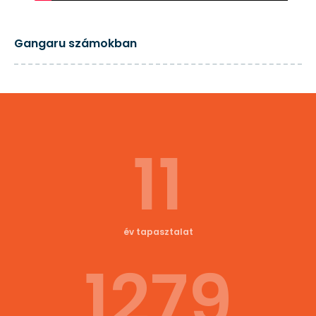
Gangaru számokban
11
év tapasztalat
1279