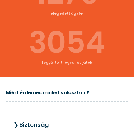
elégedett ügyfél
3054
legyártott légvár és játék
Miért érdemes minket választani?
Biztonság