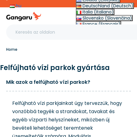
hu
Deutschland (Deutsch)
Italia (Italiano)
Slovensko (Slovenčina)
France (Français)
Other (English €)
Home
Felfújható vízi parkok gyártása
Mik azok a felfújható vízi parkok?
Felfújható vízi parkjainkat úgy tervezzük, hogy
vonzóbbá tegyék a strandokat, tavakat és
egyéb vízparti helyszíneket, miközben új
bevételi lehetőséget teremtenek
üzemeltetőik számára. Moduláris