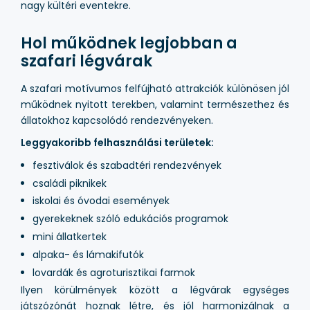
nagy kültéri eventekre.
Hol működnek legjobban a
szafari légvárak
A szafari motívumos felfújható attrakciók különösen jól
működnek nyitott terekben, valamint természethez és
állatokhoz kapcsolódó rendezvényeken.
Leggyakoribb felhasználási területek:
fesztiválok és szabadtéri rendezvények
családi piknikek
iskolai és óvodai események
gyerekeknek szóló edukációs programok
mini állatkertek
alpaka- és lámakifutók
lovardák és agroturisztikai farmok
Ilyen körülmények között a légvárak egységes
játszózónát hoznak létre, és jól harmonizálnak a