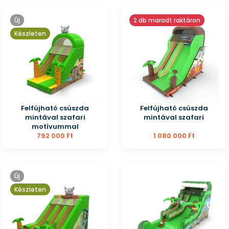
Új
2 db maradt raktáron
Készleten
Felfújható csúszda
Felfújható csúszda
mintával szafari
mintával szafari
motívummal
792 000 Ft
1 080 000 Ft
Új
Készleten