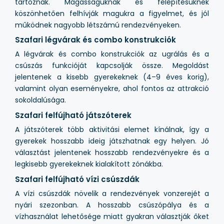
tartoznak. Magasságuknak és felépítésüknek
köszönhetően felhívják magukra a figyelmet, és jól
működnek nagyobb létszámú rendezvényeken.
Szafari légvárak és combo konstrukciók
A légvárak és combo konstrukciók az ugrálás és a
csúszás funkcióját kapcsolják össze. Megoldást
jelentenek a kisebb gyerekeknek (4–9 éves korig),
valamint olyan eseményekre, ahol fontos az attrakció
sokoldalúsága.
Szafari felfújható játszóterek
A játszóterek több aktivitási elemet kínálnak, így a
gyerekek hosszabb ideig játszhatnak egy helyen. Jó
választást jelentenek hosszabb rendezvényekre és a
legkisebb gyerekeknek kialakított zónákba.
Szafari felfújható vízi csúszdák
A vízi csúszdák növelik a rendezvények vonzerejét a
nyári szezonban. A hosszabb csúszópálya és a
vízhasználat lehetősége miatt gyakran választják őket