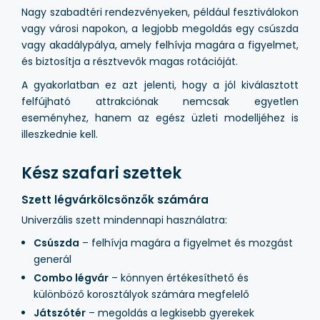
Nagy szabadtéri rendezvényeken, például fesztiválokon
vagy városi napokon, a legjobb megoldás egy csúszda
vagy akadálypálya, amely felhívja magára a figyelmet,
és biztosítja a résztvevők magas rotációját.
A gyakorlatban ez azt jelenti, hogy a jól kiválasztott
felfújható attrakciónak nemcsak egyetlen
eseményhez, hanem az egész üzleti modelljéhez is
illeszkednie kell.
Kész szafari szettek
Szett légvárkölcsönzők számára
Univerzális szett mindennapi használatra:
Csúszda
– felhívja magára a figyelmet és mozgást
generál
Combo légvár
– könnyen értékesíthető és
különböző korosztályok számára megfelelő
Játszótér
– megoldás a legkisebb gyerekek