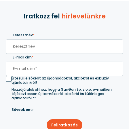
Iratkozz fel
hírlevelünkre
Keresztnév
*
E-mail cím
*
Értesülj elsőként az újdonságokról, akciókról és exkluzív
ajánlatainkról!
Hozzájárulok ahhoz, hogy a GunGan Sp. z o.o. e-mailben
tájékoztasson új termékeiről, akcióiról és különleges
ajánlatairól.**
Bővebben
Feliratkozás