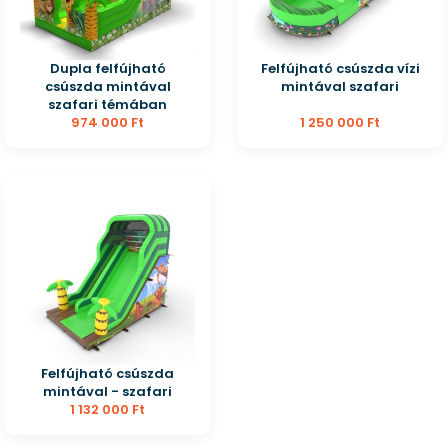
Dupla felfújható
Felfújható csúszda vízi
csúszda mintával
mintával szafari
szafari témában
974 000 Ft
1 250 000 Ft
Felfújható csúszda
mintával - szafari
1 132 000 Ft