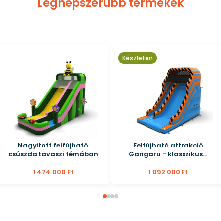
Legnépszerűbb termékek
Készleten
Nagyított felfújható
Felfújható attrakció
csúszda tavaszi témában
Gangaru - klasszikus...
1 474 000 Ft
1 092 000 Ft