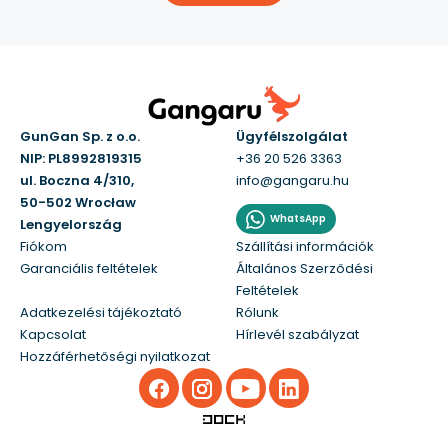
GunGan Sp. z o.o.
Ügyfélszolgálat
NIP: PL8992819315
+36 20 526 3363
ul. Boczna 4/310,
info@gangaru.hu
50-502 Wrocław
WhatsApp
Lengyelország
Fiókom
Szállítási információk
Garanciális feltételek
Általános Szerződési
Feltételek
Adatkezelési tájékoztató
Rólunk
Kapcsolat
Hírlevél szabályzat
Hozzáférhetőségi nyilatkozat