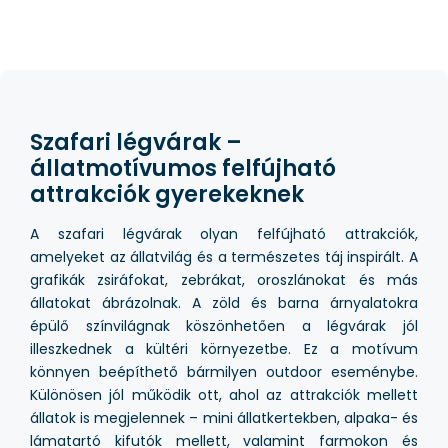
Szafari légvárak –
állatmotívumos felfújható
attrakciók gyerekeknek
A szafari légvárak olyan felfújható attrakciók,
amelyeket az állatvilág és a természetes táj inspirált. A
grafikák zsiráfokat, zebrákat, oroszlánokat és más
állatokat ábrázolnak. A zöld és barna árnyalatokra
épülő színvilágnak köszönhetően a légvárak jól
illeszkednek a kültéri környezetbe. Ez a motívum
könnyen beépíthető bármilyen outdoor eseménybe.
Különösen jól működik ott, ahol az attrakciók mellett
állatok is megjelennek – mini állatkertekben, alpaka- és
lámatartó kifutók mellett, valamint farmokon és