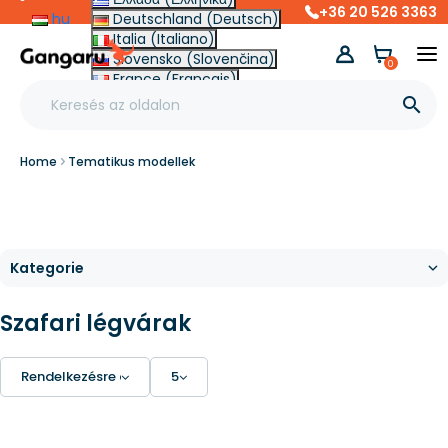
+36 20 526 3363
hu
Deutschland (Deutsch)
Italia (Italiano)
Slovensko (Slovenčina)
0
France (Français)
Other (English €)

Home
Tematikus modellek
Szafari légvárak
Rendelkezésre állás
5