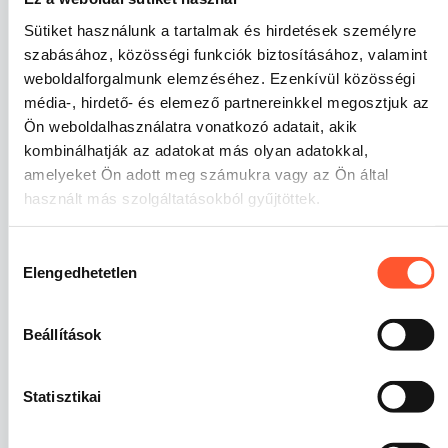
légvárait?
Sütiket használunk a tartalmak és hirdetések személyre
A Gangaru szafari légvárait az eventiparban jellemző
szabásához, közösségi funkciók biztosításához, valamint
intenzív használatra terveztük. A konstrukciók
weboldalforgalmunk elemzéséhez. Ezenkívül közösségi
tartósságot, funkcionalitást és olyan esztétikát
média-, hirdető- és elemező partnereinkkel megosztjuk az
ötvöznek, amely kültéren és promóciós anyagokban
Ön weboldalhasználatra vonatkozó adatait, akik
egyaránt jól működik. Ezek olyan megoldások
kombinálhatják az adatokat más olyan adatokkal,
vállalkozások számára, amelyeknek a valós
amelyeket Ön adott meg számukra vagy az Ön által
munkakörülményekhez igazított felszerelésre van
használt más szolgáltatásokból gyűjtöttek.
szükségük.
Hozzájárulás
Gyakran ismételt kérdések (FAQ)
Elengedhetetlen
kiválasztása
Alkalmasak a szafari légvárak beltéri
használatra?
Beállítások
Igen, feltéve, hogy a helyiség magassága
Statisztikai
megfelelő. A belmagasságnak legalább 10%-kal
nagyobbnak kell lennie, mint az attrakció