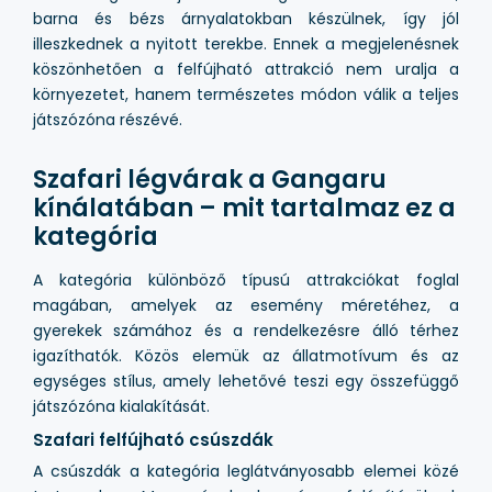
barna és bézs árnyalatokban készülnek, így jól
illeszkednek a nyitott terekbe. Ennek a megjelenésnek
köszönhetően a felfújható attrakció nem uralja a
környezetet, hanem természetes módon válik a teljes
játszózóna részévé.
Szafari légvárak a Gangaru
kínálatában – mit tartalmaz ez a
kategória
A kategória különböző típusú attrakciókat foglal
magában, amelyek az esemény méretéhez, a
gyerekek számához és a rendelkezésre álló térhez
igazíthatók. Közös elemük az állatmotívum és az
egységes stílus, amely lehetővé teszi egy összefüggő
játszózóna kialakítását.
Szafari felfújható csúszdák
A csúszdák a kategória leglátványosabb elemei közé