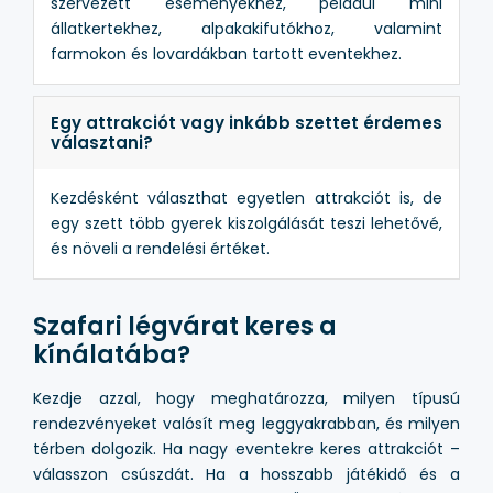
szervezett eseményekhez, például mini
állatkertekhez, alpakakifutókhoz, valamint
farmokon és lovardákban tartott eventekhez.
Egy attrakciót vagy inkább szettet érdemes
választani?
Kezdésként választhat egyetlen attrakciót is, de
egy szett több gyerek kiszolgálását teszi lehetővé,
és növeli a rendelési értéket.
Szafari légvárat keres a
kínálatába?
Kezdje azzal, hogy meghatározza, milyen típusú
rendezvényeket valósít meg leggyakrabban, és milyen
térben dolgozik. Ha nagy eventekre keres attrakciót –
válasszon csúszdát. Ha a hosszabb játékidő és a