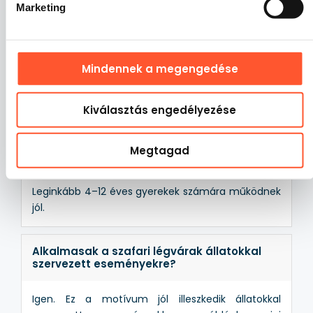
magassága.
Marketing
Mennyi helyet kell hagyni a légvár körül?
Mindennek a megengedése
Javasoljuk, hogy az attrakció minden oldalán
hagyjon körülbelül 1 m biztonsági zónát.
Kiválasztás engedélyezése
Milyen korosztály számára alkalmasak a
Megtagad
szafari légvárak?
Leginkább 4–12 éves gyerekek számára működnek
jól.
Alkalmasak a szafari légvárak állatokkal
szervezett eseményekre?
Igen. Ez a motívum jól illeszkedik állatokkal