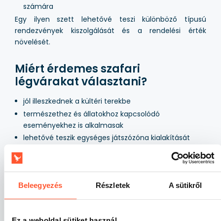
számára
Egy ilyen szett lehetővé teszi különböző típusú
rendezvények kiszolgálását és a rendelési érték
növelését.
Miért érdemes szafari
légvárakat választani?
jól illeszkednek a kültéri terekbe
természethez és állatokhoz kapcsolódó
eseményekhez is alkalmasak
lehetővé teszik egységes játszózóna kialakítását
4–12 éves és idősebb gyerekek számára is
megfelelőek
könnyen igazíthatók különböző
Beleegyezés
Részletek
A sütikről
rendezvényforgatókönyvekhez
Miért válassza a Gangaru szafari
Ez a weboldal sütiket használ