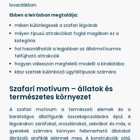
lovardákban.
Ebben a leírásban megtalálja:
miben különlegesek a szafari légvárak
milyen típusú attrakciókat foglal magában ez a
kategória
hol használhatók a legjobban az állatmotívumos
felfújható attrakciók
hogyan válasszon megfelelő modellt a kínálatába
kész szettek különböző ügyféltípusok számára
Szafari motívum – állatok és
természetes környezet
A szafari motívum a természeti elemek és a
barátságos állatfigurák összekapcsolására épül. A
légvárakon zsiráfokat, oroszlánokat, zebrákat és más, a
gyerekek számára könnyen felismerhető állatokat
ábrázoló grafikák jelennek meg. A konstrukciók zöld,