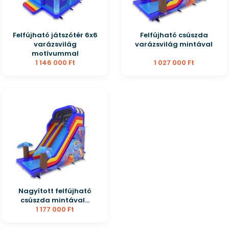
Felfújható játszótér 6x6
Felfújható csúszda
varázsvilág
varázsvilág mintával
motívummal
1 146 000 Ft
1 027 000 Ft
Nagyított felfújható
csúszda mintával...
1 177 000 Ft