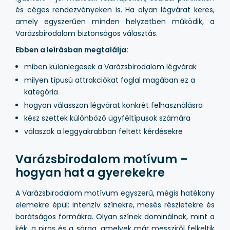
és céges rendezvényeken is. Ha olyan légvárat keres,
amely egyszerűen minden helyzetben működik, a
Varázsbirodalom biztonságos választás.
Ebben a leírásban megtalálja:
miben különlegesek a Varázsbirodalom légvárak
milyen típusú attrakciókat foglal magában ez a
kategória
hogyan válasszon légvárat konkrét felhasználásra
kész szettek különböző ügyféltípusok számára
válaszok a leggyakrabban feltett kérdésekre
Varázsbirodalom motívum –
hogyan hat a gyerekekre
A Varázsbirodalom motívum egyszerű, mégis hatékony
elemekre épül: intenzív színekre, mesés részletekre és
barátságos formákra. Olyan színek dominálnak, mint a
kék, a piros és a sárga, amelyek már messziről felkeltik