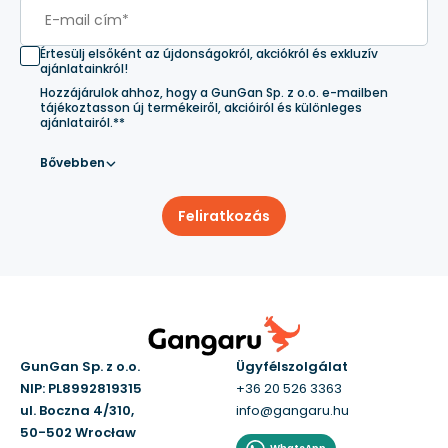
Értesülj elsőként az újdonságokról, akciókról és exkluzív
ajánlatainkról!
Hozzájárulok ahhoz, hogy a GunGan Sp. z o.o. e-mailben
tájékoztasson új termékeiről, akcióiról és különleges
ajánlatairól.**
Bővebben
Feliratkozás
GunGan Sp. z o.o.
Ügyfélszolgálat
NIP: PL8992819315
+36 20 526 3363
ul. Boczna 4/310,
info@gangaru.hu
50-502 Wrocław