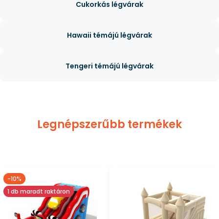
Cukorkás légvárak
Hawaii témájú légvárak
Tengeri témájú légvárak
Legnépszerűbb termékek
-10%
1 db maradt raktáron