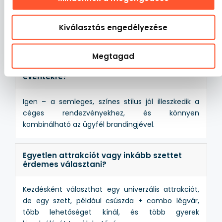
Leginkább 4–9 éves gyerekek számára működnek
jól, de univerzális felépítésüknek köszönhetően az
idősebb gyerekek is szívesen használják őket,
Kiválasztás engedélyezése
különösen a csúszdákat.
Megtagad
Alkalmas a Varázsbirodalom céges
eventekre?
Igen – a semleges, színes stílus jól illeszkedik a
céges rendezvényekhez, és könnyen
kombinálható az ügyfél brandingjével.
Egyetlen attrakciót vagy inkább szettet
érdemes választani?
Kezdésként választhat egy univerzális attrakciót,
de egy szett, például csúszda + combo légvár,
több lehetőséget kínál, és több gyerek