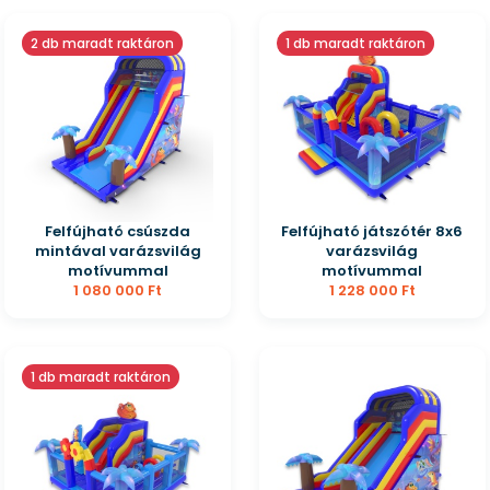
2 db maradt raktáron
1 db maradt raktáron
Felfújható csúszda
Felfújható játszótér 8x6
mintával varázsvilág
varázsvilág
motívummal
motívummal
1 080 000 Ft
1 228 000 Ft
1 db maradt raktáron