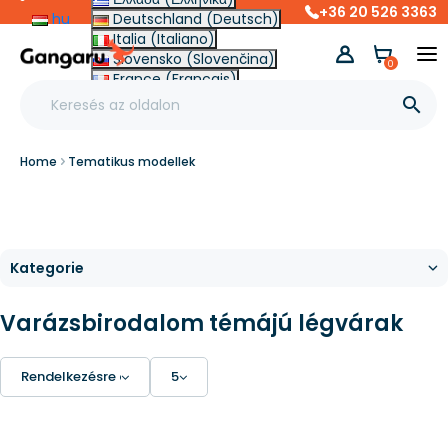
+36 20 526 3363
hu
Deutschland (Deutsch)
Italia (Italiano)
Slovensko (Slovenčina)
0
France (Français)
Other (English €)

Home
Tematikus modellek
Varázsbirodalom témájú légvárak
Rendelkezésre állás
5