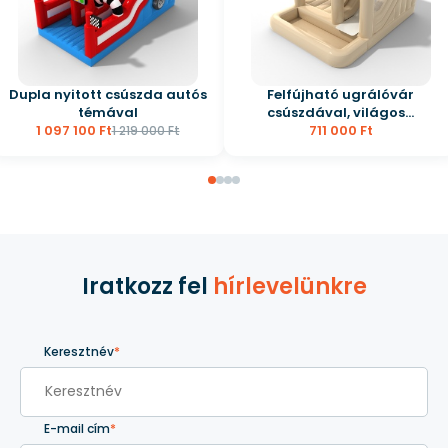
Dupla nyitott csúszda autós
Felfújható ugrálóvár
témával
csúszdával, világos...
1 097 100 Ft
711 000 Ft
1 219 000 Ft
Iratkozz fel
hírlevelünkre
Keresztnév
*
E-mail cím
*