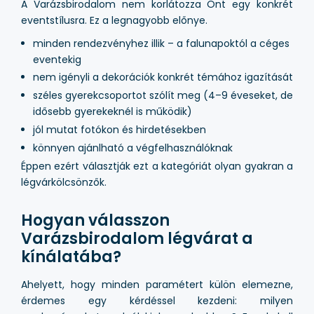
A Varázsbirodalom nem korlátozza Önt egy konkrét
eventstílusra. Ez a legnagyobb előnye.
minden rendezvényhez illik – a falunapoktól a céges
eventekig
nem igényli a dekorációk konkrét témához igazítását
széles gyerekcsoportot szólít meg (4–9 éveseket, de
idősebb gyerekeknél is működik)
jól mutat fotókon és hirdetésekben
könnyen ajánlható a végfelhasználóknak
Éppen ezért választják ezt a kategóriát olyan gyakran a
légvárkölcsönzők.
Hogyan válasszon
Varázsbirodalom légvárat a
kínálatába?
Ahelyett, hogy minden paramétert külön elemezne,
érdemes egy kérdéssel kezdeni: milyen