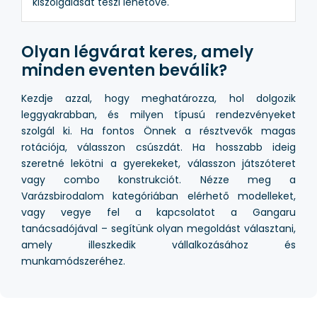
kiszolgálását teszi lehetővé.
Olyan légvárat keres, amely
minden eventen beválik?
Kezdje azzal, hogy meghatározza, hol dolgozik
leggyakrabban, és milyen típusú rendezvényeket
szolgál ki. Ha fontos Önnek a résztvevők magas
rotációja, válasszon csúszdát. Ha hosszabb ideig
szeretné lekötni a gyerekeket, válasszon játszóteret
vagy combo konstrukciót. Nézze meg a
Varázsbirodalom kategóriában elérhető modelleket,
vagy vegye fel a kapcsolatot a Gangaru
tanácsadójával – segítünk olyan megoldást választani,
amely illeszkedik vállalkozásához és
munkamódszeréhez.