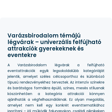
Varázsbirodalom témájú
légvárak – univerzális felfújható
attrakciók gyerekeknek és
eventekre
A Varázsbirodalom légvárak a felfújható
eventattrakciók egyik legsokoldalúbb kategóriáját
jelentik, amelyet széles célcsoporthoz és különböző
típusú rendezvényekhez terveztek. Az intenzív színekre
és barátságos formákra épülő, színes, mesés stílusnak
köszönhetően a kategória attrakciói könnyen
ajánlhatók a végfelhasználóknak. Ez olyan megoldás,
amelyet nem kell egy konkrét eventtematikához
igazítani – jól működik falunapokon, családi piknikeken