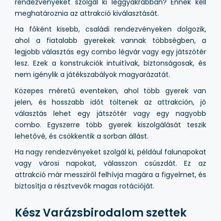
rendezvényeket szolgál ki leggyakrabban? Ennek kell
meghatároznia az attrakció kiválasztását.
Ha főként kisebb, családi rendezvényeken dolgozik,
ahol a fiatalabb gyerekek vannak többségben, a
legjobb választás egy combo légvár vagy egy játszótér
lesz. Ezek a konstrukciók intuitívak, biztonságosak, és
nem igénylik a játékszabályok magyarázatát.
Közepes méretű eventeken, ahol több gyerek van
jelen, és hosszabb időt töltenek az attrakción, jó
választás lehet egy játszótér vagy egy nagyobb
combo. Egyszerre több gyerek kiszolgálását teszik
lehetővé, és csökkentik a sorban állást.
Ha nagy rendezvényeket szolgál ki, például falunapokat
vagy városi napokat, válasszon csúszdát. Ez az
attrakció már messziről felhívja magára a figyelmet, és
biztosítja a résztvevők magas rotációját.
Kész Varázsbirodalom szettek