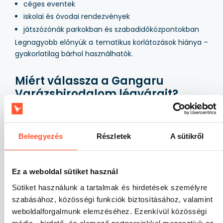
céges eventek
iskolai és óvodai rendezvények
játszózónák parkokban és szabadidőközpontokban
Legnagyobb előnyük a tematikus korlátozások hiánya –
gyakorlatilag bárhol használhatók.
Miért válassza a Gangaru
Varázsbirodalom légvárait?
Az ebbe a kategóriába tartozó légvárakat az
eventiparban jellemző valós használatra terveztük. A
konstrukciók a funkcionalitást, a tartósságot és a
Beleegyezés
Részletek
A sütikről
vonzó megjelenést ötvözik, amely élőben és
promóciós anyagokban egyaránt jól működik. Ezek
olyan megoldások vállalkozások számára, amelyek
Ez a weboldal sütiket használ
hatékonyan szeretnének dolgozni, és bevált
Sütiket használunk a tartalmak és hirdetések személyre
attrakciókat akarnak kínálni ügyfeleiknek.
szabásához, közösségi funkciók biztosításához, valamint
weboldalforgalmunk elemzéséhez. Ezenkívül közösségi
Gyakran ismételt kérdések (FAQ)
média-, hirdető- és elemező partnereinkkel megosztjuk az