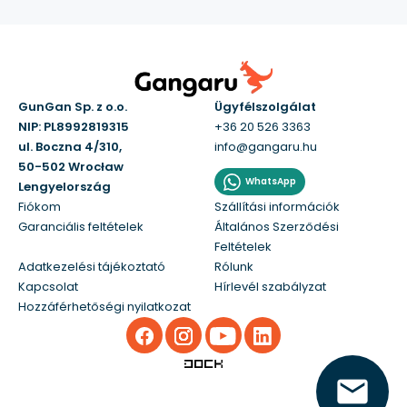
GunGan Sp. z o.o.
Ügyfélszolgálat
NIP: PL8992819315
+36 20 526 3363
ul. Boczna 4/310,
info@gangaru.hu
50-502 Wrocław
WhatsApp
Lengyelország
Fiókom
Szállítási információk
Garanciális feltételek
Általános Szerződési
Feltételek
Adatkezelési tájékoztató
Rólunk
Kapcsolat
Hírlevél szabályzat
Hozzáférhetőségi nyilatkozat
