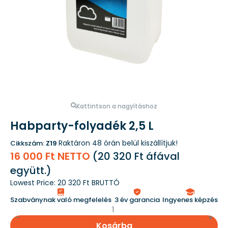
Kattintson a nagyításhoz
Habparty-folyadék 2,5 L
Raktáron
48 órán belül kiszállítjuk!
Cikkszám:
Z19
16 000 Ft NETTO
(
20 320 Ft
áfával
együtt.)
Lowest Price:
20 320 Ft BRUTTÓ
Szabványnak való megfelelés
3 év garancia
Ingyenes képzés
Kosárba