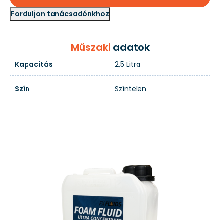
Forduljon tanácsadónkhoz
Műszaki
adatok
Kapacitás
2,5 Litra
Szín
Színtelen