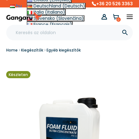
+36 20 526 3363
hu
Deutschland (Deutsch)
Italia (Italiano)
Slovensko (Slovenčina)
0
France (Français)
Other (English €)

Home
Kiegészítők
Egyéb kiegészítők
Készleten