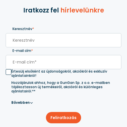
Iratkozz fel
hírlevelünkre
Keresztnév
*
E-mail cím
*
Értesülj elsőként az újdonságokról, akciókról és exkluzív
ajánlatainkról!
Hozzájárulok ahhoz, hogy a GunGan Sp. z o.o. e-mailben
tájékoztasson új termékeiről, akcióiról és különleges
ajánlatairól.**
Bővebben
Feliratkozás