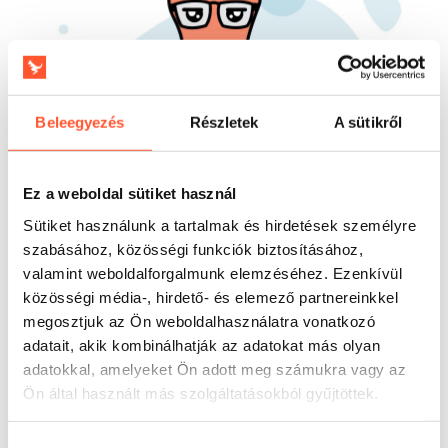
Beleegyezés
Részletek
A sütikről
Ez a weboldal sütiket használ
Sütiket használunk a tartalmak és hirdetések személyre
szabásához, közösségi funkciók biztosításához,
valamint weboldalforgalmunk elemzéséhez. Ezenkívül
közösségi média-, hirdető- és elemező partnereinkkel
megosztjuk az Ön weboldalhasználatra vonatkozó
adatait, akik kombinálhatják az adatokat más olyan
adatokkal, amelyeket Ön adott meg számukra vagy az
Ön által használt más szolgáltatásokból gyűjtöttek.
Felhasználás
A gyakorlatban a termék ott támogatja a rendezvény
Hozzájárulás