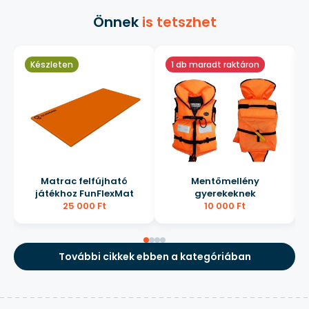
Önnek
is tetszhet
Készleten
1 db maradt raktáron
Matrac felfújható
Mentőmellény
játékhoz FunFlexMat
gyerekeknek
25 000 Ft
10 000 Ft
További cikkek ebben a kategóriában