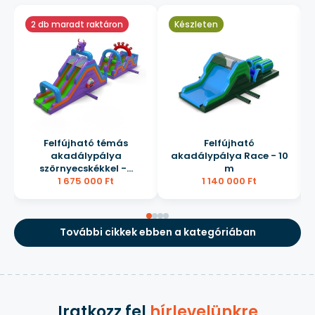
2 db maradt raktáron
Készleten
Felfújható témás
Felfújható
akadálypálya
akadálypálya Race - 10
szörnyecskékkel -...
m
1 675 000 Ft
1 140 000 Ft
További cikkek ebben a kategóriában
Iratkozz fel
hírlevelünkre