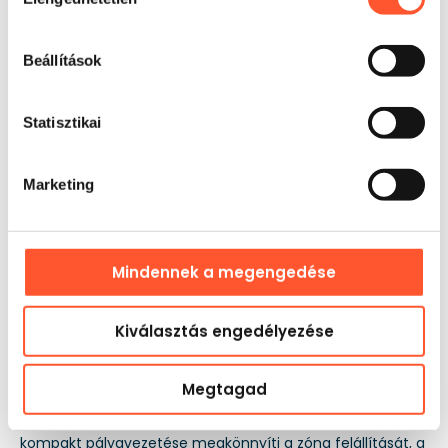
kiválasztása
Beállítások
Statisztikai
Marketing
Mindennek a megengedése
Kiválasztás engedélyezése
Felhasználás
Legjobban iskolai sportpályákon, hoteles külső területeken,
Megtagad
lakótelepi falunapokon és kisebb, gyerekprogrammal
kiegészített céges rendezvényeken válik be. Az attrakció
kompakt pályavezetése megkönnyíti a zóna felállítását, a