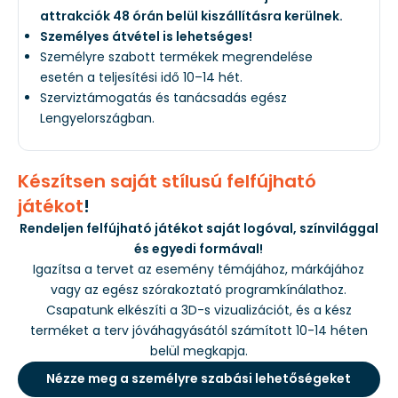
attrakciók 48 órán belül kiszállításra kerülnek.
Személyes átvétel is lehetséges!
Személyre szabott termékek megrendelése
esetén a teljesítési idő 10–14 hét.
Szerviztámogatás és tanácsadás egész
Lengyelországban.
Készítsen saját stílusú felfújható
játékot
!
Rendeljen felfújható játékot saját logóval, színvilággal
és egyedi formával!
Igazítsa a tervet az esemény témájához, márkájához
vagy az egész szórakoztató programkínálathoz.
Csapatunk elkészíti a 3D-s vizualizációt, és a kész
terméket a terv jóváhagyásától számított 10-14 héten
belül megkapja.
Nézze meg a személyre szabási lehetőségeket