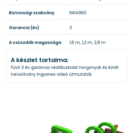
Biztonsági szabvány
EN14960
Garancia (év)
3
A csúszdák magassága
1,6 m, 1,2 m, 2,8 m
A készlet tartalma:
fúvó
3 év garancia
védőburkolat
horgonyok és kötél
tanúsítvány
ingyenes videó útmutatók