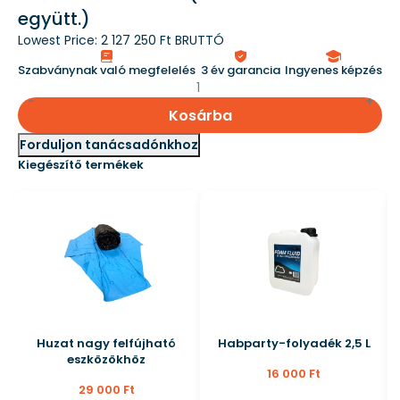
együtt.)
Lowest Price:
2 127 250 Ft BRUTTÓ
Szabványnak való megfelelés
3 év garancia
Ingyenes képzés
Kosárba
Forduljon tanácsadónkhoz
Kiegészítő termékek
Huzat nagy felfújható
Habparty-folyadék 2,5 L
eszközökhöz
16 000 Ft
29 000 Ft