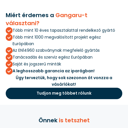
Miért érdemes a
Gangaru-t
választani?
Több mint 10 éves tapasztalattal rendelkező gyártó
Több mint 1000 megvalósított projekt egész
Európában
Az EN14960 szabványnak megfelelő gyártás
Tanácsadás és szerviz egész Európában
Saját és jogszerű minták
A leghosszabb garancia az iparágban!
Úgy terveztük, hogy sok szezonon át vonzza a
vásárlókat!
Tudjon meg többet rólunk
Önnek
is tetszhet