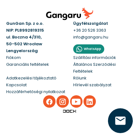
GunGan Sp. z o.o.
Ügyfélszolgálat
NIP: PL8992819315
+36 20 526 3363
ul. Boczna 4/310,
info@gangaru.hu
50-502 Wrocław
WhatsApp
Lengyelország
Fiókom
Szállítási információk
Garanciális feltételek
Általános Szerződési
Feltételek
Adatkezelési tájékoztató
Rólunk
Kapcsolat
Hírlevél szabályzat
Hozzáférhetőségi nyilatkozat
