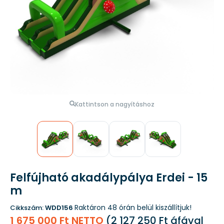
Kattintson a nagyításhoz
Felfújható akadálypálya Erdei - 15
m
Raktáron
48 órán belül kiszállítjuk!
Cikkszám:
WDD156
1 675 000 Ft NETTO
(
2 127 250 Ft
áfával