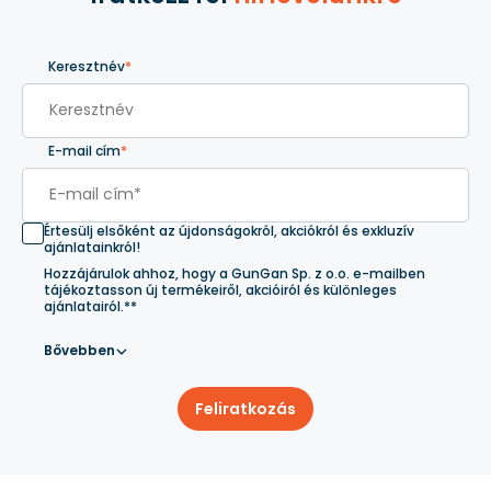
Keresztnév
*
E-mail cím
*
Értesülj elsőként az újdonságokról, akciókról és exkluzív
ajánlatainkról!
Hozzájárulok ahhoz, hogy a GunGan Sp. z o.o. e-mailben
tájékoztasson új termékeiről, akcióiról és különleges
ajánlatairól.**
Bővebben
Feliratkozás