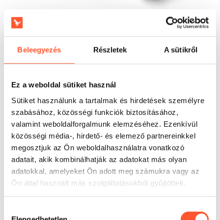
Beleegyezés
Részletek
A sütikről
Kinek ajánlott?
Ez ésszerű választás kölcsönzőknek és hoteleknek,
amelyek 4 év feletti gyerekeket szeretnének kiszolgálni
Ez a weboldal sütiket használ
rövidebb rendezvények, iskolai események, elsőáldozások
és helyi piknikek keretében. A rövidebb teljesítési idő
Sütiket használunk a tartalmak és hirdetések személyre
kedvez a gyakori belépéseknek, ezért a termék ott
szabásához, közösségi funkciók biztosításához,
működik jól, ahol fontos a nagyszámú résztvevő
valamint weboldalforgalmunk elemzéséhez. Ezenkívül
folyamatos kiszolgálása korlátozott időablakban. A
közösségi média-, hirdető- és elemező partnereinkkel
EN14960 szabványnak való megfelelés segít teljesíteni az
megosztjuk az Ön weboldalhasználatra vonatkozó
intézményi szervezők elvárásait, a 3 éves garancia pedig
adatait, akik kombinálhatják az adatokat más olyan
nagyobb kiszámíthatóságot ad az üzemeltetési
adatokkal, amelyeket Ön adott meg számukra vagy az
költségekben.
Ön által használt más szolgáltatásokból gyűjtöttek.
Hozzájárulás
Elengedhetetlen