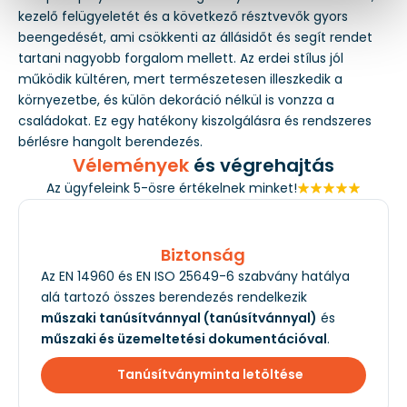
kezelő felügyeletét és a következő résztvevők gyors
beengedését, ami csökkenti az állásidőt és segít rendet
tartani nagyobb forgalom mellett. Az erdei stílus jól
működik kültéren, mert természetesen illeszkedik a
környezetbe, és külön dekoráció nélkül is vonzza a
családokat. Ez egy hatékony kiszolgálásra és rendszeres
bérlésre hangolt berendezés.
Vélemények
és végrehajtás
Az ügyfeleink 5-ösre értékelnek minket!
Biztonság
Az EN 14960 és EN ISO 25649-6 szabvány hatálya
alá tartozó összes berendezés rendelkezik
műszaki tanúsítvánnyal (tanúsítvánnyal)
és
műszaki és üzemeltetési dokumentációval
.
Tanúsítványminta letöltése