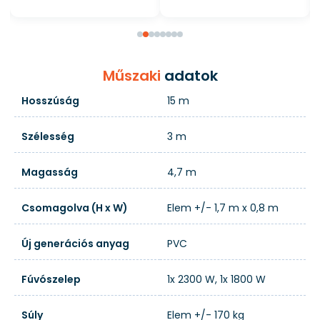
Műszaki
adatok
Hosszúság
15 m
Szélesség
3 m
Magasság
4,7 m
Csomagolva (H x W)
Elem +/- 1,7 m x 0,8 m
Új generációs anyag
PVC
Fúvószelep
1x 2300 W, 1x 1800 W
Súly
Elem +/- 170 kg