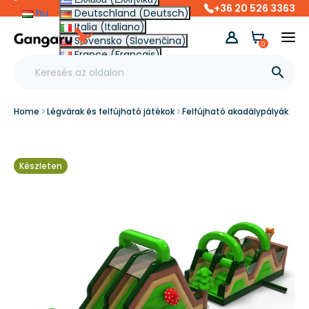
+36 20 526 3363
hu
Deutschland (Deutsch)
Italia (Italiano)
Slovensko (Slovenčina)
0
France (Français)
Other (English €)

Home
Légvárak és felfújható játékok
Felfújható akadálypályák
Készleten