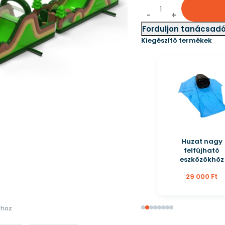
Forduljon tanácsad
Kiegészítő termékek
Huzat nagy
felfújható
eszközökhöz
29 000 Ft
shoz