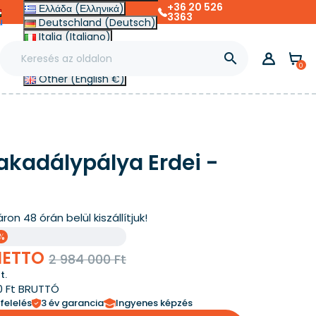
+36 20 526
Ελλάδα (Ελληνικά)
3363
u
Deutschland (Deutsch)
Italia (Italiano)
Slovensko (Slovenčina)

France (Français)
0
Other (English €)
 akadálypálya Erdei -
áron
48 órán belül kiszállítjuk!
%
 NETTO
2 984 000 Ft
t.
0 Ft BRUTTÓ
felelés
3 év garancia
Ingyenes képzés