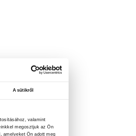
A sütikről
tosításához, valamint
einkkel megosztjuk az Ön
l, amelyeket Ön adott meg