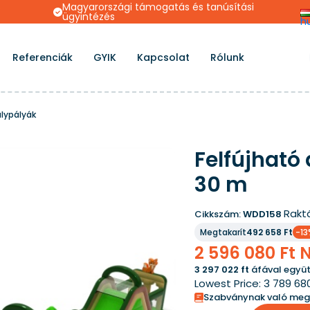
s
Magyarországi támogatás és tanúsítási
ügyintézés
h
Referenciák
GYIK
Kapcsolat
Rólunk
álypályák
Felfújható
30 m
Rakt
Cikkszám:
WDD158
Megtakarít
492 658 Ft
-13
2 596 080 Ft
3 297 022 ft
áfával együt
Lowest Price:
3 789 68
Szabványnak való meg