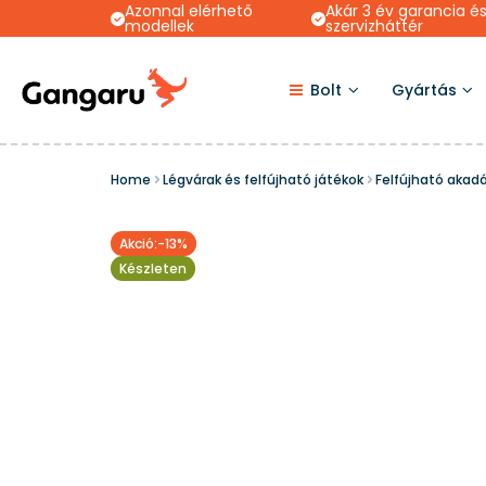
Azonnal elérhető
Akár 3 év garancia é
modellek
szervizháttér
Bolt
Gyártás
Home
Légvárak és felfújható játékok
Felfújható akad
Akció:-13%
Készleten