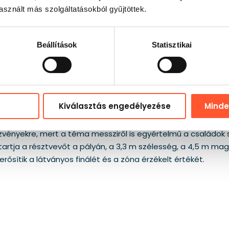
sznált más szolgáltatásokból gyűjtöttek.
Beállítások
Statisztikai
Kiválasztás engedélyezése
Mind
üksége, amely azonnal felépíti a rendezvény méretérzetét, a
enerál a résztvevők körében. A fák, fatörzsek és erdei álla
ezvényekre, mert a téma messziről is egyértelmű a családo
rtja a résztvevőt a pályán, a 3,3 m szélesség, a 4,5 m maga
sítik a látványos finálét és a zóna érzékelt értékét.