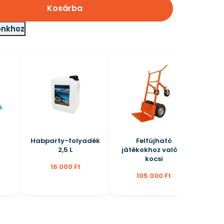
Kosárba
ónkhoz
Habparty-folyadék
Felfújható
2,5 L
játékokhoz való XL
kocsi
16 000 Ft
105 000 Ft