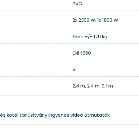
PVC
2x 2300 W, 1x 1800 W
Elem +/- 170 kg
EN14960
3
2,4 m, 2,4 m, 3,1 m
és kötél
tanúsítvány
ingyenes videó útmutatók