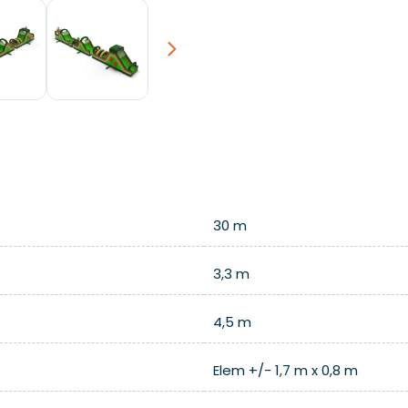
Next
30 m
3,3 m
4,5 m
Elem +/- 1,7 m x 0,8 m