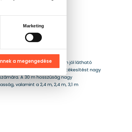
Marketing
ennek a megengedése
 hosszú erdei pálya a program jól látható
tok motívuma megkönnyíti az értékesítést nagy
k számára. A 30 m hosszúság nagy
sság, valamint a 2,4 m, 2,4 m, 3,1 m