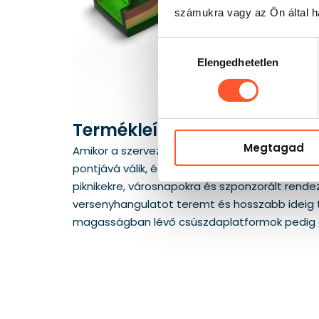
számukra vagy az Ön által ha
Hozzájárulás
Elengedhetetlen
kiválasztása
Termékleírás
Megtagad
Amikor a szervezőnek olyan attrakcióra van sz
pontjává válik, és önmagában is érdeklődést g
piknikekre, városnapokra és szponzorált rend
versenyhangulatot teremt és hosszabb ideig ta
magasságban lévő csúszdaplatformok pedig erő