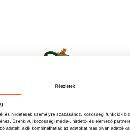
Részletek
ál
mak és hirdetések személyre szabásához, közösségi funkciók biz
hez. Ezenkívül közösségi média-, hirdető- és elemező partner
zó adatait, akik kombinálhatják az adatokat más olyan adatokka