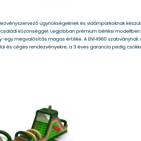
ndezvényszervező ügynökségeknek és vidámparkoknak készült
 és családi közönséggel. Legjobban prémium bérlési modellbe
y-egy megvalósítás magas értéke. A EN14960 szabványnak v
lai és céges rendezvényekre, a 3 éves garancia pedig csökk