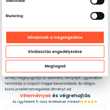
Statisztikai
Marketing
Felhasználás
Mindennek a megengedése
A Felfújható Fejtörő jól beválik csapatépítő tréningeken,
aktivitási blokkal kiegészített konferenciákon, céges
Kiválasztás engedélyezése
piknikeken, valamint beltéri és kültéri rendezvényeken.
Használható önálló csapatfeladatként, terepjáték-
Megtagad
állomásként vagy nagyobb teambuilding program
részeként. A szervező számára ez olyan eszközt jelent,
amely megnyugtatja az esemény tempóját, ugyanakkor
fenntartja a csoport magas bevonódását, és világos
közös problémamegoldási élményt ad.
Vélemények
és végrehajtás
Az ügyfeleink 5-ösre értékelnek minket!