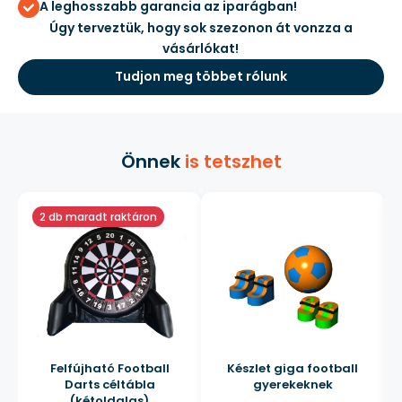
A leghosszabb garancia az iparágban!
Úgy terveztük, hogy sok szezonon át vonzza a
vásárlókat!
Tudjon meg többet rólunk
Önnek
is tetszhet
2 db maradt raktáron
Felfújható Football
Készlet giga football
Darts céltábla
gyerekeknek
(kétoldalas)