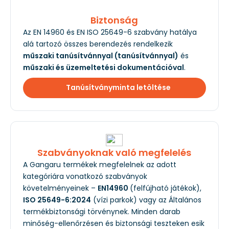
Biztonság
Az EN 14960 és EN ISO 25649-6 szabvány hatálya
alá tartozó összes berendezés rendelkezik
műszaki tanúsítvánnyal (tanúsítvánnyal)
és
műszaki és üzemeltetési dokumentációval
.
Tanúsítványminta letöltése
Szabványoknak való megfelelés
A Gangaru termékek megfelelnek az adott
kategóriára vonatkozó szabványok
követelményeinek –
EN14960
(felfújható játékok),
ISO 25649-6:2024
(vízi parkok) vagy az Általános
termékbiztonsági törvénynek. Minden darab
minőség-ellenőrzésen és biztonsági teszteken esik