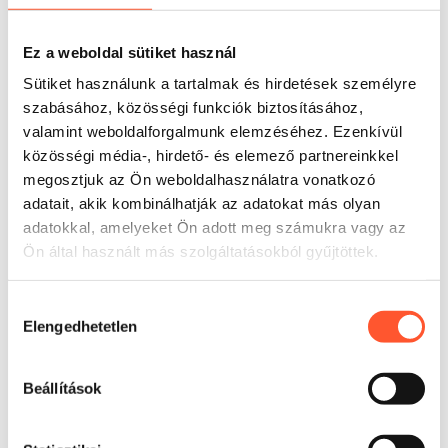
számára, amelyek eltérő fizikai állapotú vállalati
csoportokkal dolgoznak. A kommunikációra, tervezésre és
együttműködésre, nem pedig intenzív fizikai terhelésre
Ez a weboldal sütiket használ
épülő csapatépítő feladatok modelljében működik a
Sütiket használunk a tartalmak és hirdetések személyre
legjobban. Ennek köszönhetően könnyen beilleszthető
szabásához, közösségi funkciók biztosításához,
felnőtteknek és idősebb fiataloknak szóló programokba. A
valamint weboldalforgalmunk elemzéséhez. Ezenkívül
termék megfelel az általános termékbiztonságról szóló
közösségi média-, hirdető- és elemező partnereinkkel
törvény követelményeinek.
megosztjuk az Ön weboldalhasználatra vonatkozó
adatait, akik kombinálhatják az adatokat más olyan
adatokkal, amelyeket Ön adott meg számukra vagy az
Ön által használt más szolgáltatásokból gyűjtöttek.
Hozzájárulás
Elengedhetetlen
kiválasztása
Beállítások