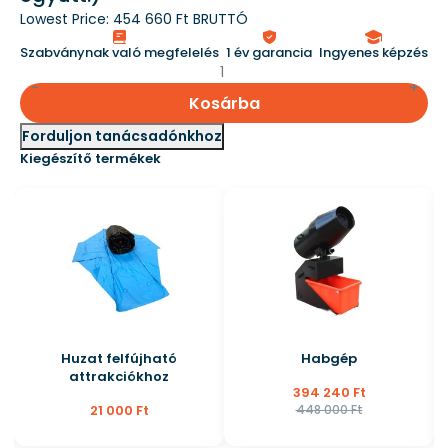
Lowest Price:
454 660 Ft BRUTTÓ
Szabványnak való megfelelés
1 év garancia
Ingyenes képzés
Kosárba
Forduljon tanácsadónkhoz
Kiegészítő termékek
Huzat felfújható
Habgép
attrakciókhoz
394 240 Ft
21 000 Ft
448 000 Ft