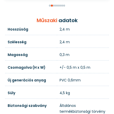
Műszaki
adatok
Hosszúság
2,4 m
Szélesség
2,4 m
Magasság
0,3 m
Csomagolva (H x W)
+/- 0,5 m x 0,5 m
Új generációs anyag
PVC 0,6mm
Súly
4,5 kg
Biztonsági szabvány
Általános
termékbiztonsági törvény