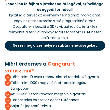
Rendeljen felfújható játékot saját logóval, színvilággal
és egyedi formával!
Igazítsa a tervet az esemény témájához, márkájához
vagy az egész szórakoztató programkínálathoz.
Csapatunk elkészíti a 3D-s vizualizációt, és a kész
terméket a terv jóváhagyásától számított 10-14 héten
belül megkapja.
Nézze meg a személyre szabási lehetőségeket
Miért érdemes a
Gangaru-t
választani?
Több mint 10 éves tapasztalattal rendelkező gyártó
Több mint 1000 megvalósított projekt egész
Európában
Az EN14960 szabványnak megfelelő gyártás
Tanácsadás és szerviz egész Európában
Saját és jogszerű minták