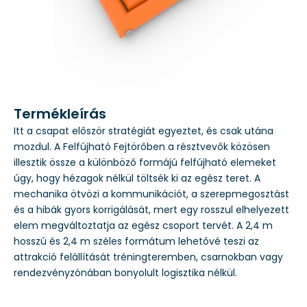
Termékleírás
Itt a csapat először stratégiát egyeztet, és csak utána
mozdul. A Felfújható Fejtörőben a résztvevők közösen
illesztik össze a különböző formájú felfújható elemeket
úgy, hogy hézagok nélkül töltsék ki az egész teret. A
mechanika ötvözi a kommunikációt, a szerepmegosztást
és a hibák gyors korrigálását, mert egy rosszul elhelyezett
elem megváltoztatja az egész csoport tervét. A 2,4 m
hosszú és 2,4 m széles formátum lehetővé teszi az
attrakció felállítását tréningteremben, csarnokban vagy
rendezvényzónában bonyolult logisztika nélkül.