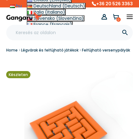
+36 20 526 3363
hu
Deutschland (Deutsch)
Italia (Italiano)
Slovensko (Slovenčina)
0
France (Français)
Other (English €)

Home
Légvárak és felfújható játékok
Felfújható versenypályák
Készleten