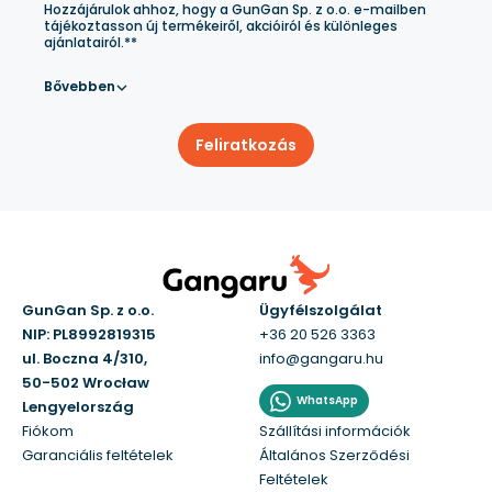
Hozzájárulok ahhoz, hogy a GunGan Sp. z o.o. e-mailben
tájékoztasson új termékeiről, akcióiról és különleges
ajánlatairól.**
Bővebben
Feliratkozás
GunGan Sp. z o.o.
Ügyfélszolgálat
NIP: PL8992819315
+36 20 526 3363
ul. Boczna 4/310,
info@gangaru.hu
50-502 Wrocław
WhatsApp
Lengyelország
Fiókom
Szállítási információk
Garanciális feltételek
Általános Szerződési
Feltételek