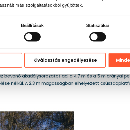
sznált más szolgáltatásokból gyűjtöttek.
Beállítások
Statisztikai
Kiválasztás engedélyezése
Mind
snél tovább kell mozgásban tartania a résztvevőt, akkor az
megkönnyíti a pálya különböző megvalósításokhoz való illeszté
 bevonó akadálysorozatot ad, a 4,7 m és a 5 m arányai pedig
elése nélkül. A 2,3 m magasságban elhelyezett csúszdaplatfor