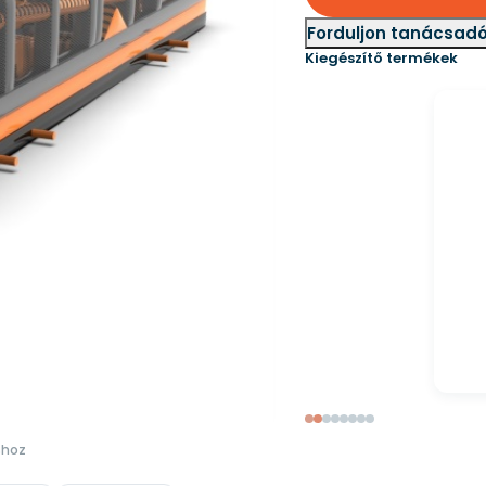
Forduljon tanácsad
Kiegészítő termékek
Habgép
394 240 Ft
448 000 Ft
shoz