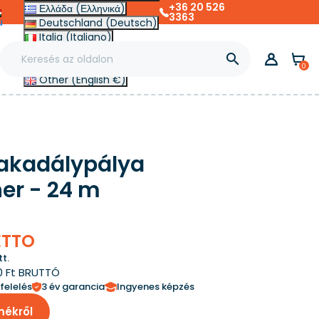
+36 20 526
Ελλάδα (Ελληνικά)
3363
u
Deutschland (Deutsch)
Italia (Italiano)
Slovensko (Slovenčina)

France (Français)
0
Other (English €)
 akadálypálya
er - 24 m
NETTO
t.
0 Ft BRUTTÓ
felelés
3 év garancia
Ingyenes képzés
mékről