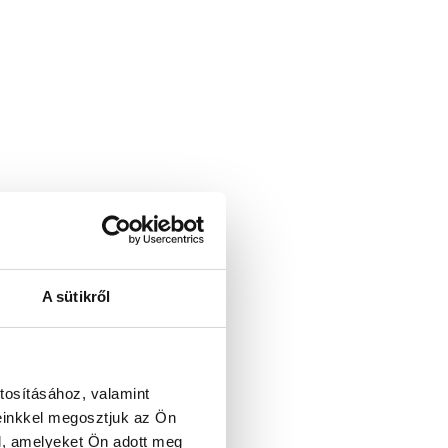
A sütikről
tosításához, valamint
einkkel megosztjuk az Ön
l, amelyeket Ön adott meg