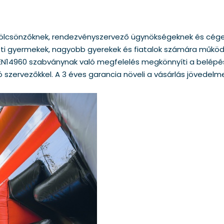
kölcsönzőknek, rendezvényszervező ügynökségeknek és céges pi
tti gyermekek, nagyobb gyerekek és fiatalok számára működi
 EN14960 szabványnak való megfelelés megkönnyíti a belépé
 szervezőkkel. A 3 éves garancia növeli a vásárlás jövede