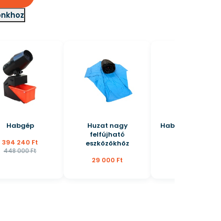
ónkhoz
Huzat nagy
Habparty-folyadék
felfújható
2,5 L
eszközökhöz
16 000 Ft
29 000 Ft