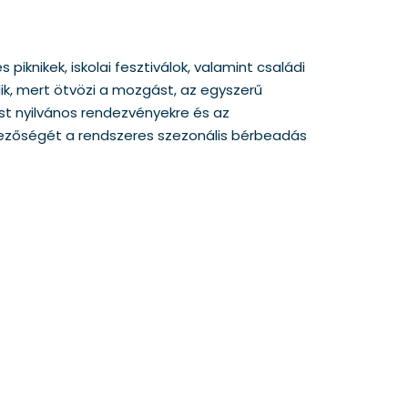
knikek, iskolai fesztiválok, valamint családi
k, mert ötvözi a mozgást, az egyszerű
st nyilvános rendezvényekre és az
lmezőségét a rendszeres szezonális bérbeadás