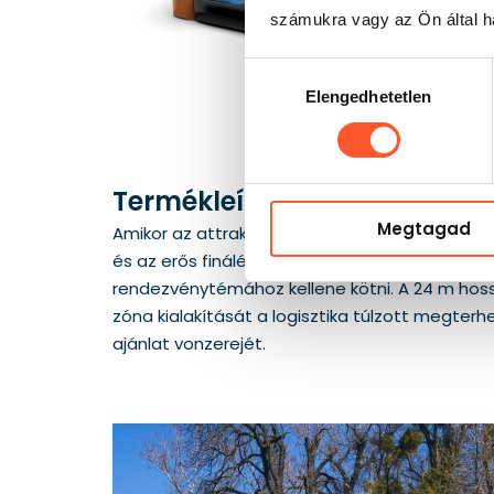
számukra vagy az Ön által ha
Hozzájárulás
Elengedhetetlen
kiválasztása
Termékleírás
Megtagad
Amikor az attrakciónak egyetlen gyors belépé
és az erős finálé számít. A klasszikus stílus 
rendezvénytémához kellene kötni. A 24 m hossz
zóna kialakítását a logisztika túlzott megterh
ajánlat vonzerejét.