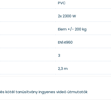
PVC
2x 2300 W
Elem +/- 200 kg
EN14960
3
2,3 m
és kötél
tanúsítvány
ingyenes videó útmutatók