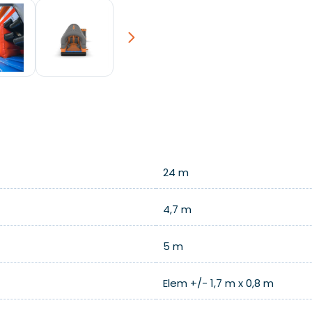
Next
24 m
4,7 m
5 m
Elem +/- 1,7 m x 0,8 m