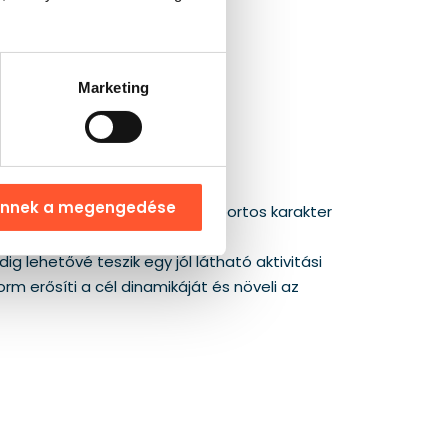
Marketing
ennek a megengedése
 egyértelmű pályavezetés, a sportos karakter
sét anélkül, hogy egyetlen
 lehetővé teszik egy jól látható aktivitási
m erősíti a cél dinamikáját és növeli az