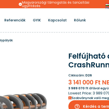
s
Magyarországi támogatás és tanúsítási
ügyintézés
h
Referenciák
GYIK
Kapcsolat
Rólunk
álypályák
Felfújható
CrashRunn
Cikkszám:
D26
3 141 000 Ft 
3 989 070 ft
áfával együt
Lowest Price:
3 989 07
Szabványnak való meg
help_outline
Kérdés a ter