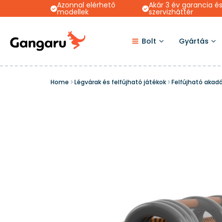
Azonnal elérhető
Akár 3 év garancia é
modellek
szervizháttér
Bolt
Gyártás
Home
Légvárak és felfújható játékok
Felfújható akad