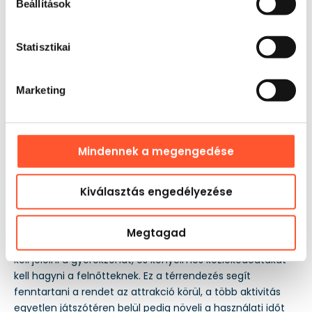
Beállítások
Statisztikai
Marketing
Mindennek a megengedése
Kiválasztás engedélyezése
Felhasználás
Piknikeken, falunapokon, szállodák mellett és nagy
Megtagad
csarnokokban működik a legjobban, ahol jól láthatóan ki
kell jelölni a gyerekzónát, és kényelmes közlekedőutakat
kell hagyni a felnőtteknek. Ez a térrendezés segít
fenntartani a rendet az attrakció körül, a több aktivitás
egyetlen játszótéren belül pedig növeli a használati időt