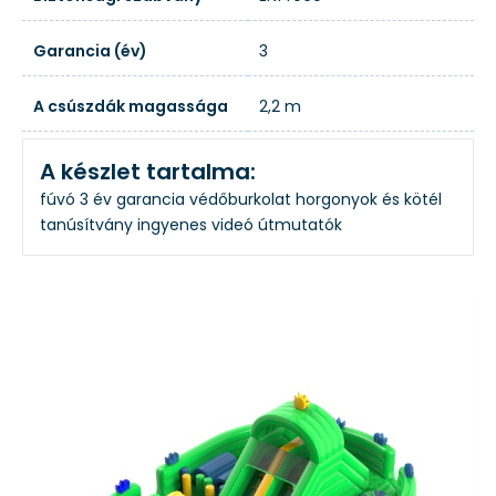
Garancia (év)
3
A csúszdák magassága
2,2 m
A készlet tartalma:
fúvó
3 év garancia
védőburkolat
horgonyok és kötél
tanúsítvány
ingyenes videó útmutatók