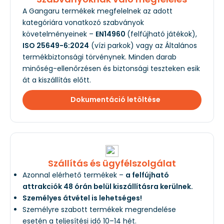
A Gangaru termékek megfelelnek az adott
kategóriára vonatkozó szabványok
követelményeinek –
EN14960
(felfújható játékok),
ISO 25649-6:2024
(vízi parkok) vagy az Általános
termékbiztonsági törvénynek. Minden darab
minőség-ellenőrzésen és biztonsági teszteken esik
át a kiszállítás előtt.
Dokumentáció letöltése
Szállítás és ügyfélszolgálat
Azonnal elérhető termékek –
a felfújható
attrakciók 48 órán belül kiszállításra kerülnek.
Személyes átvétel is lehetséges!
Személyre szabott termékek megrendelése
esetén a teljesítési idő 10–14 hét.