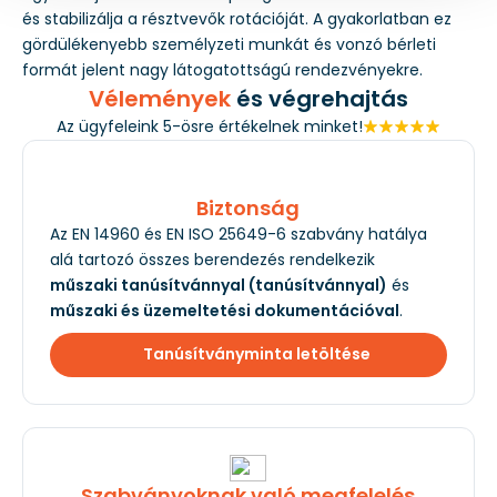
és stabilizálja a résztvevők rotációját. A gyakorlatban ez
gördülékenyebb személyzeti munkát és vonzó bérleti
formát jelent nagy látogatottságú rendezvényekre.
Vélemények
és végrehajtás
Az ügyfeleink 5-ösre értékelnek minket!
Biztonság
Az EN 14960 és EN ISO 25649-6 szabvány hatálya
alá tartozó összes berendezés rendelkezik
műszaki tanúsítvánnyal (tanúsítvánnyal)
és
műszaki és üzemeltetési dokumentációval
.
Tanúsítványminta letöltése
Szabványoknak való megfelelés