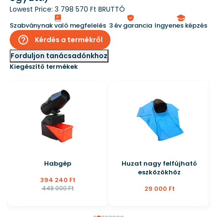
Lowest Price:
3 798 570 Ft BRUTTÓ
Szabványnak való megfelelés
3 év garancia
Ingyenes képzés
help_outline
Kérdés a termékről
Forduljon tanácsadónkhoz
Kiegészítő termékek
Habgép
Huzat nagy felfújható
eszközökhöz
394 240 Ft
448 000 Ft
29 000 Ft