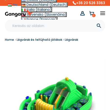
+36 20 526 3363
hu
Deutschland (Deutsch)
Italia (Italiano)
Slovensko (Slovenčina)
0
France (Français)
Other (English €)

Home
Légvárak és felfújható játékok
Légvárak