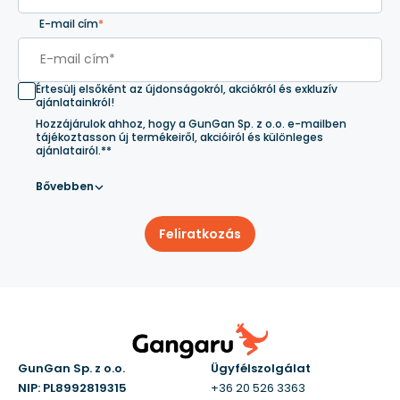
E-mail cím
*
Értesülj elsőként az újdonságokról, akciókról és exkluzív
ajánlatainkról!
Hozzájárulok ahhoz, hogy a GunGan Sp. z o.o. e-mailben
tájékoztasson új termékeiről, akcióiról és különleges
ajánlatairól.**
Bővebben
Feliratkozás
GunGan Sp. z o.o.
Ügyfélszolgálat
NIP: PL8992819315
+36 20 526 3363