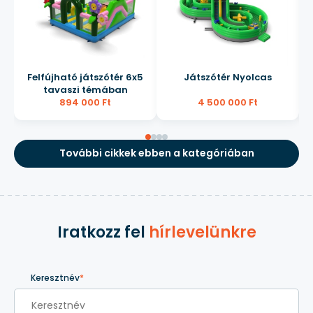
Felfújható játszótér 6x5
Játszótér Nyolcas
tavaszi témában
894 000 Ft
4 500 000 Ft
További cikkek ebben a kategóriában
Iratkozz fel
hírlevelünkre
Keresztnév
*