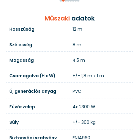
Műszaki
adatok
Hosszúság
12 m
Szélesség
8 m
Magasság
4,5 m
Csomagolva (H x W)
+/- 1,8 m x 1 m
Új generációs anyag
PVC
Fúvószelep
4x 2300 W
Súly
+/- 300 kg
Biztonsági szabvány
EN14960