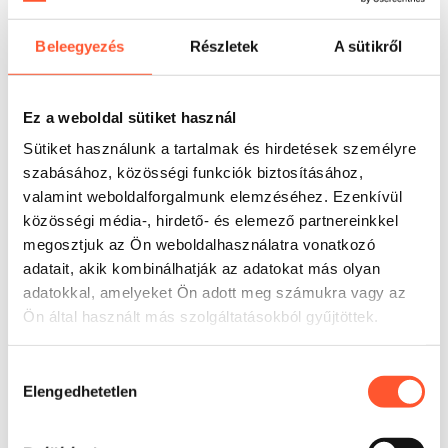
Kinek ajánlott?
Beleegyezés
Részletek
A sütikről
A kölcsönzők, szállodák és rendezvényszervező
ügynökségek kínálatában ez a játszótér ott válik be, ahol
fontos az attrakciók egyértelmű elhelyezése sétányok,
Ez a weboldal sütiket használ
pályák vagy széles közlekedőfolyosók mellett. Leginkább 4
Sütiket használunk a tartalmak és hirdetések személyre
év feletti gyerekekhez és olyan megrendelésekhez illik,
szabásához, közösségi funkciók biztosításához,
amelyekben egyetlen szerkezetnek hosszú ideig kell
valamint weboldalforgalmunk elemzéséhez. Ezenkívül
lekötnie a családok figyelmét. A EN14960 szabványnak
közösségi média-, hirdető- és elemező partnereinkkel
való megfelelés megkönnyíti az együttműködést
megosztjuk az Ön weboldalhasználatra vonatkozó
bevásárlóközpontokkal, önkormányzatokkal és
dokumentációt elváró szervezőkkel. A 3 éves garancia
adatait, akik kombinálhatják az adatokat más olyan
nagyobb költségkiszámíthatóságot ad az intenzív
adatokkal, amelyeket Ön adott meg számukra vagy az
szezonban.
Ön által használt más szolgáltatásokból gyűjtöttek.
Hozzájárulás
Elengedhetetlen
kiválasztása