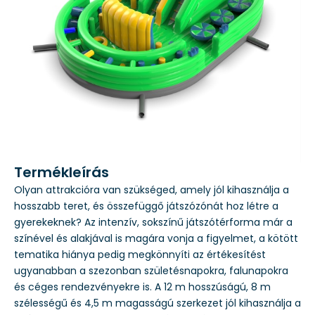
Termékleírás
Olyan attrakcióra van szükséged, amely jól kihasználja a
hosszabb teret, és összefüggő játszózónát hoz létre a
gyerekeknek? Az intenzív, sokszínű játszótérforma már a
színével és alakjával is magára vonja a figyelmet, a kötött
tematika hiánya pedig megkönnyíti az értékesítést
ugyanabban a szezonban születésnapokra, falunapokra
és céges rendezvényekre is. A 12 m hosszúságú, 8 m
szélességű és 4,5 m magasságú szerkezet jól kihasználja a