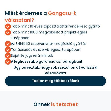
Miért érdemes a
Gangaru-t
választani?
Több mint 10 éves tapasztalattal rendelkező gyártó
Több mint 1000 megvalósított projekt egész
Európában
Az EN14960 szabványnak megfelelő gyártás
Tanácsadás és szerviz egész Európában
Saját és jogszerű minták
A leghosszabb garancia az iparágban!
Úgy terveztük, hogy sok szezonon át vonzza a
vásárlókat!
Tudjon meg többet rólunk
Önnek
is tetszhet