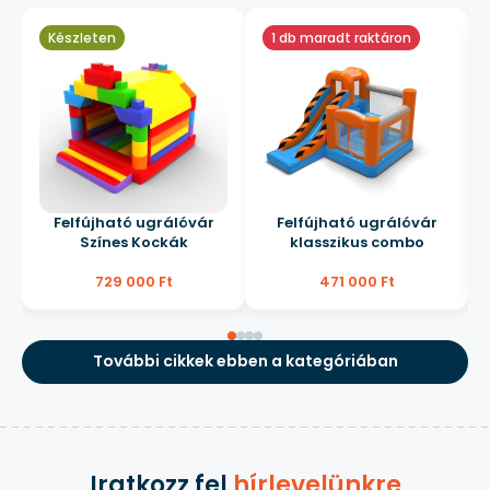
Készleten
1 db maradt raktáron
Felfújható ugrálóvár
Felfújható ugrálóvár
Színes Kockák
klasszikus combo
729 000 Ft
471 000 Ft
További cikkek ebben a kategóriában
Iratkozz fel
hírlevelünkre