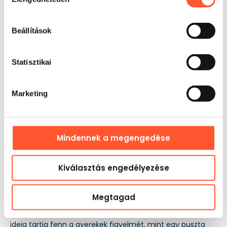
kiválasztása
Beállítások
Statisztikai
Marketing
Mindennek a megengedése
Kiválasztás engedélyezése
Felhasználás
A legjobban piknikeken, lakótelepi fesztiválokon, családi
Megtagad
kínálattal rendelkező hotelekben és magánkerti
rendezvényeken működik. A combo elrendezés hosszabb
ideig tartja fenn a gyerekek figyelmét, mint egy puszta