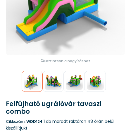
Kattintson a nagyításhoz
Felfújható ugrálóvár tavaszi
combo
1 db maradt raktáron
48 órán belül
Cikkszám:
WDD124
kiszállítjuk!