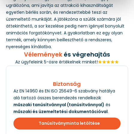
ugrálózóna, ami javítja az attrakció kihasználtságát
egyetlen bérlés során, és rendezettebbé teszi az
üzemeltető munkáját. A játékzóna a szülők számára jól
áttekinthető, a sor kezelése pedig nem igényel bonyolult
animációs forgatókönyvet. A gyakorlatban ez egy olyan
termék, amely könnyen beilleszthető a rendszeres,
nyereséges kínálatba.
Vélemények
és végrehajtás
Az ügyfeleink 5-ösre értékelnek minket!
Biztonság
Az EN 14960 és EN ISO 25649-6 szabvány hatálya
alá tartozó összes berendezés rendelkezik
műszaki tanúsítvánnyal (tanúsítvánnyal)
és
műszaki és üzemeltetési dokumentációval
.
Tanúsítványminta letöltése