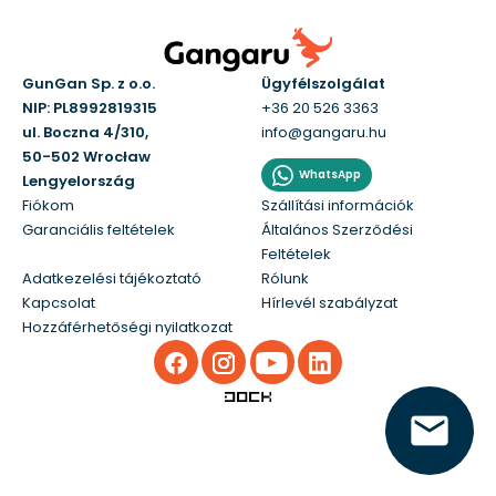
GunGan Sp. z o.o.
Ügyfélszolgálat
NIP: PL8992819315
+36 20 526 3363
ul. Boczna 4/310,
info@gangaru.hu
50-502 Wrocław
WhatsApp
Lengyelország
Fiókom
Szállítási információk
Garanciális feltételek
Általános Szerződési
Feltételek
Adatkezelési tájékoztató
Rólunk
Kapcsolat
Hírlevél szabályzat
Hozzáférhetőségi nyilatkozat
