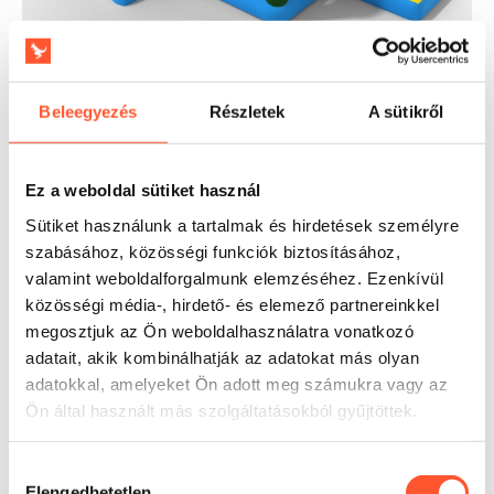
Beleegyezés
Részletek
A sütikről
Kinek ajánlott?
A modell elsősorban olyan attrakcióbérbeadóknak és
rendezvényszervező ügynökségeknek készült, amelyek 4
Ez a weboldal sütiket használ
év feletti gyerekeket szolgálnak ki, és egész szezonban
ismétlődő megrendelésekhez keresnek eszközt. Jól
Sütiket használunk a tartalmak és hirdetések személyre
működik hétvégi, rendezvényes és születésnapi
szabásához, közösségi funkciók biztosításához,
bérbeadásban, mert a motívumot a szülők és a szervezők
valamint weboldalforgalmunk elemzéséhez. Ezenkívül
széles körben elfogadják. A EN14960 szabványnak való
közösségi média-, hirdető- és elemező partnereinkkel
megfelelés támogatja az iskolák, önkormányzatok és
megosztjuk az Ön weboldalhasználatra vonatkozó
művelődési házak számára végzett megvalósításokat, a 3
adatait, akik kombinálhatják az adatokat más olyan
éves garancia pedig nagyobb kiszámíthatóságot ad az
adatokkal, amelyeket Ön adott meg számukra vagy az
üzemeltetési költségek tervezésében.
Ön által használt más szolgáltatásokból gyűjtöttek.
Hozzájárulás
Elengedhetetlen