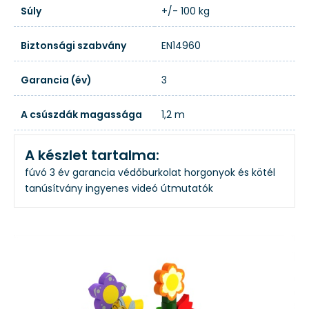
Súly
+/- 100 kg
Biztonsági szabvány
EN14960
Garancia (év)
3
A csúszdák magassága
1,2 m
A készlet tartalma:
fúvó
3 év garancia
védőburkolat
horgonyok és kötél
tanúsítvány
ingyenes videó útmutatók