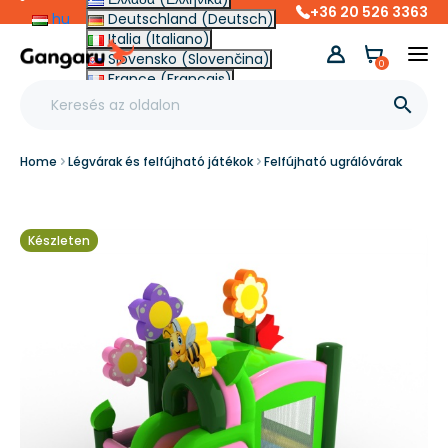
+36 20 526 3363
hu
Deutschland (Deutsch)
Italia (Italiano)
Slovensko (Slovenčina)
0
France (Français)
Other (English €)

Home
Légvárak és felfújható játékok
Felfújható ugrálóvárak
Készleten