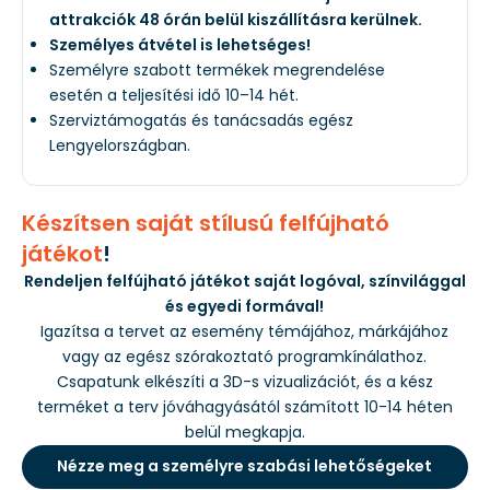
attrakciók 48 órán belül kiszállításra kerülnek.
Személyes átvétel is lehetséges!
Személyre szabott termékek megrendelése
esetén a teljesítési idő 10–14 hét.
Szerviztámogatás és tanácsadás egész
Lengyelországban.
Készítsen saját stílusú felfújható
játékot
!
Rendeljen felfújható játékot saját logóval, színvilággal
és egyedi formával!
Igazítsa a tervet az esemény témájához, márkájához
vagy az egész szórakoztató programkínálathoz.
Csapatunk elkészíti a 3D-s vizualizációt, és a kész
terméket a terv jóváhagyásától számított 10-14 héten
belül megkapja.
Nézze meg a személyre szabási lehetőségeket