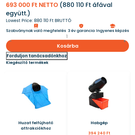
693 000 Ft NETTO
(
880 110 Ft
áfával
együtt.)
Lowest Price:
880 110 Ft BRUTTÓ
Szabványnak való megfelelés
3 év garancia
Ingyenes képzés
Kosárba
Forduljon tanácsadónkhoz
Kiegészítő termékek
Huzat felfújható
Habgép
attrakciókhoz
394 240 Ft