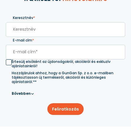
Keresztnév
*
E-mail cím
*
Értesülj elsőként az újdonságokról, akciókról és exkluzív
ajánlatainkról!
Hozzájárulok ahhoz, hogy a GunGan Sp. z o.o. e-mailben
tájékoztasson új termékeiről, akcióiról és különleges
ajánlatairól.**
Bővebben
Feliratkozás