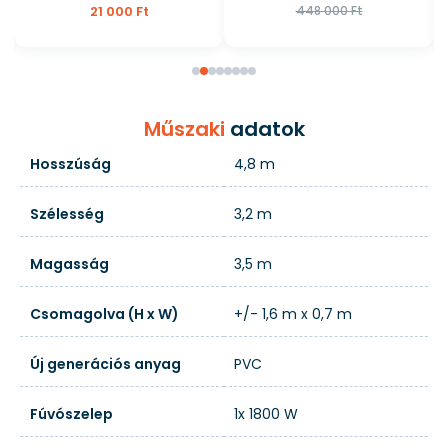
21 000 Ft
448 000 Ft
Műszaki
adatok
Hosszúság
4,8 m
Szélesség
3,2 m
Magasság
3,5 m
Csomagolva (H x W)
+/- 1,6 m x 0,7 m
Új generációs anyag
PVC
Fúvószelep
1x 1800 W