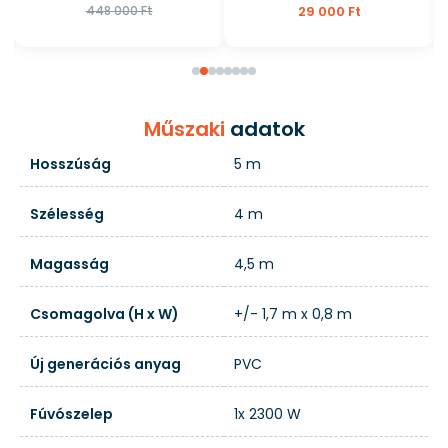
448 000 Ft
29 000 Ft
Műszaki
adatok
Hosszúság
5 m
Szélesség
4 m
Magasság
4,5 m
Csomagolva (H x W)
+/- 1,7 m x 0,8 m
Új generációs anyag
PVC
Fúvószelep
1x 2300 W