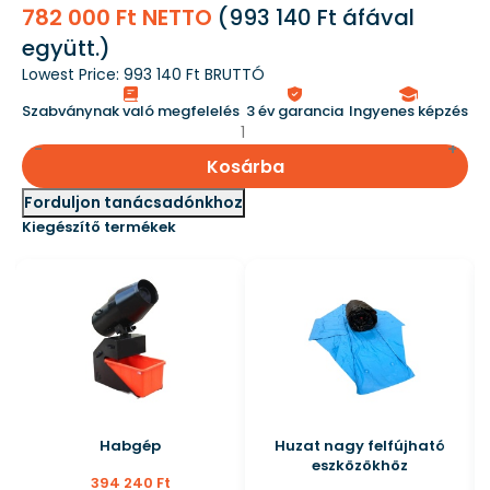
782 000 Ft NETTO
(
993 140 Ft
áfával
együtt.)
Lowest Price:
993 140 Ft BRUTTÓ
Szabványnak való megfelelés
3 év garancia
Ingyenes képzés
Kosárba
Forduljon tanácsadónkhoz
Kiegészítő termékek
Habgép
Huzat nagy felfújható
eszközökhöz
394 240 Ft