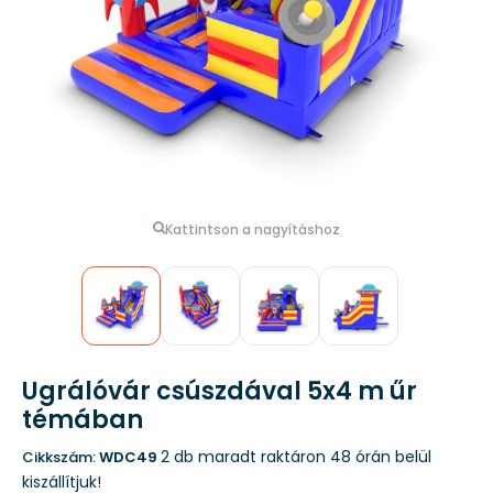
Kattintson a nagyításhoz
Ugrálóvár csúszdával 5x4 m űr
témában
2 db maradt raktáron
48 órán belül
Cikkszám:
WDC49
kiszállítjuk!