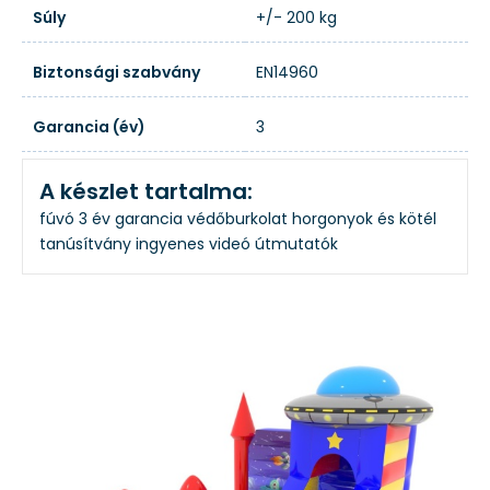
Súly
+/- 200 kg
Biztonsági szabvány
EN14960
Garancia (év)
3
A készlet tartalma:
fúvó
3 év garancia
védőburkolat
horgonyok és kötél
tanúsítvány
ingyenes videó útmutatók