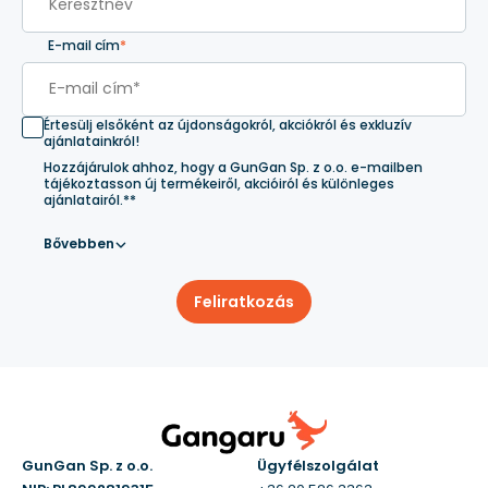
E-mail cím
*
Értesülj elsőként az újdonságokról, akciókról és exkluzív
ajánlatainkról!
Hozzájárulok ahhoz, hogy a GunGan Sp. z o.o. e-mailben
tájékoztasson új termékeiről, akcióiról és különleges
ajánlatairól.**
Bővebben
Feliratkozás
GunGan Sp. z o.o.
Ügyfélszolgálat