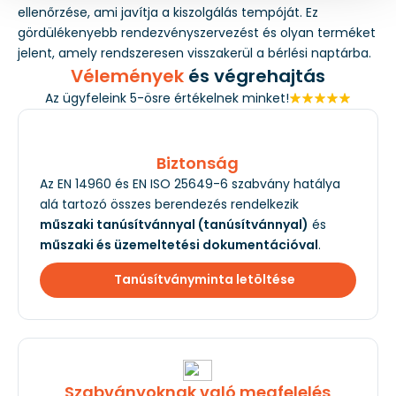
ellenőrzése, ami javítja a kiszolgálás tempóját. Ez
gördülékenyebb rendezvényszervezést és olyan terméket
jelent, amely rendszeresen visszakerül a bérlési naptárba.
Vélemények
és végrehajtás
Az ügyfeleink 5-ösre értékelnek minket!
Biztonság
Az EN 14960 és EN ISO 25649-6 szabvány hatálya
alá tartozó összes berendezés rendelkezik
műszaki tanúsítvánnyal (tanúsítvánnyal)
és
műszaki és üzemeltetési dokumentációval
.
Tanúsítványminta letöltése
Szabványoknak való megfelelés