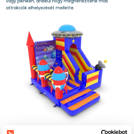
vagy pikniken, anélkül hogy megnehezítené más
attrakciók elhelyezését mellette.