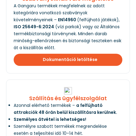
A Gangaru termékek megfelelnek az adott
kategóriára vonatkozó szabványok
követelményeinek –
EN14960
(felfújható játékok),
ISO 25649-6:2024
(vízi parkok) vagy az Általános
termékbiztonsági törvénynek. Minden darab
minőség-ellenőrzésen és biztonsági teszteken esik
át a kiszállítás előtt.
Dokumentáció letöltése
Szállítás és ügyfélszolgálat
Azonnal elérhető termékek –
a felfújható
attrakciók 48 órán belül kiszállításra kerülnek.
Személyes átvétel is lehetséges!
Személyre szabott termékek megrendelése
esetén a teljesítési idő 10–14 hét.