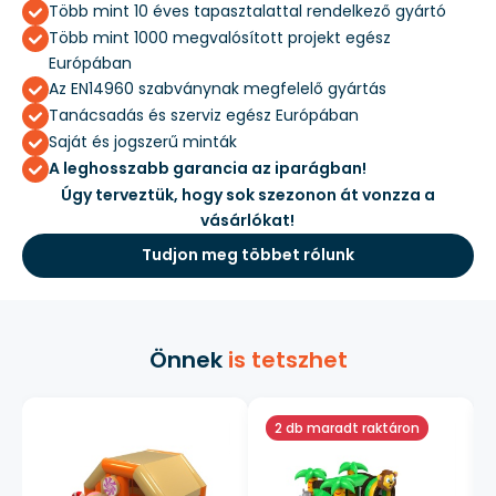
Több mint 10 éves tapasztalattal rendelkező gyártó
Több mint 1000 megvalósított projekt egész
Európában
Az EN14960 szabványnak megfelelő gyártás
Tanácsadás és szerviz egész Európában
Saját és jogszerű minták
A leghosszabb garancia az iparágban!
Úgy terveztük, hogy sok szezonon át vonzza a
vásárlókat!
Tudjon meg többet rólunk
Önnek
is tetszhet
2 db maradt raktáron