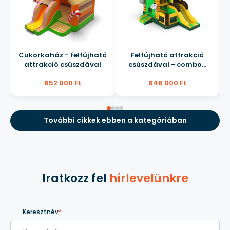
Cukorkaház - felfújható
Felfújható attrakció
attrakció csúszdával
csúszdával - combo...
652 000 Ft
646 000 Ft
További cikkek ebben a kategóriában
Iratkozz fel
hírlevelünkre
Keresztnév
*