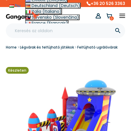
+36 20 526 3363
hu
Deutschland (Deutsch)
Italia (Italiano)
Slovensko (Slovenčina)
0
France (Français)
Other (English €)

Home
Légvárak és felfújható játékok
Felfújható ugrálóvárak
Készleten