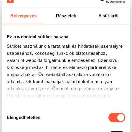
Kinek ajánlott?
Ésszerű választás kölcsönzők, rendezvényszervező
Beleegyezés
Részletek
A sütikről
ügynökségek és szórakoztatóközpontok számára,
amelyek univerzális eszközt keresnek családi
rendezvényekhez. A legjobban 4 év feletti gyerekek
Ez a weboldal sütiket használ
számára válik be, különösen ott, ahol fontos a résztvevők
gördülékeny váltása és a sor átlátható kezelése. A
Sütiket használunk a tartalmak és hirdetések személyre
EN14960 szabványnak való megfelelés támogatja a köz-
szabásához, közösségi funkciók biztosításához,
és kereskedelmi megrendelések kezelését, ahol a
valamint weboldalforgalmunk elemzéséhez. Ezenkívül
formalitások a beszerzési folyamat részét képezik. A 3
közösségi média-, hirdető- és elemező partnereinkkel
éves garancia nagyobb kiszámíthatóságot ad a
megosztjuk az Ön weboldalhasználatra vonatkozó
beruházásnak, és csökkenti a szezon közbeni leállások
adatait, akik kombinálhatják az adatokat más olyan
kockázatát.
adatokkal, amelyeket Ön adott meg számukra vagy az
Ön által használt más szolgáltatásokból gyűjtöttek.
Hozzájárulás
Elengedhetetlen
kiválasztása