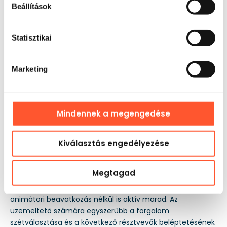
Beállítások
Statisztikai
Marketing
Mindennek a megengedése
Felhasználás
Kiválasztás engedélyezése
A legjobb felhasználási környezet a szabadtéri fesztiválok,
családi piknikek, iskolai rendezvények és városi
Megtagad
gyereknapok. Az ugrálás és a csúszás kombinációja
fenntartja a gyerekek figyelmét, így a zóna folyamatos
animátori beavatkozás nélkül is aktív marad. Az
üzemeltető számára egyszerűbb a forgalom
szétválasztása és a következő résztvevők beléptetésének