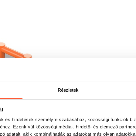
Részletek
ál
mak és hirdetések személyre szabásához, közösségi funkciók biz
hez. Ezenkívül közösségi média-, hirdető- és elemező partner
zó adatait, akik kombinálhatják az adatokat más olyan adatokka