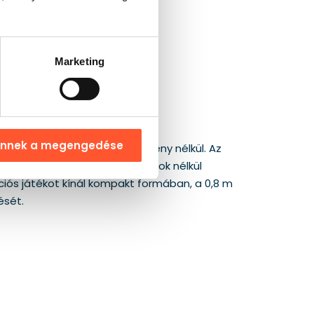
Marketing
ennek a megengedése
kciónak látszik túlzott helyigény nélkül. Az
ítani, így könnyebb fennakadások nélkül
iós játékot kínál kompakt formában, a 0,8 m
ését.