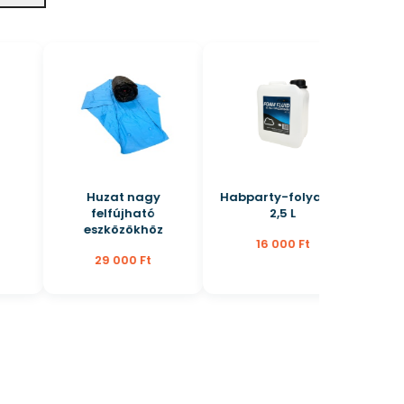
Huzat nagy
Habparty-folyadék
felfújható
2,5 L
eszközökhöz
16 000 Ft
29 000 Ft