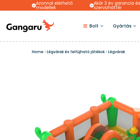
Azonnal elérhető
Akár 3 év garancia é
modellek
szervizháttér
Bolt
Gyártás
Home
Légvárak és felfújható játékok
Légvárak