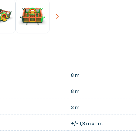
Next
8 m
8 m
3 m
+/- 1,8 m x 1 m