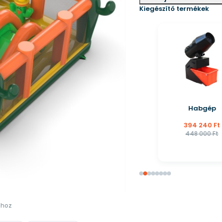
Kiegészítő termékek
Habgép
394 240 Ft
448 000 Ft
shoz