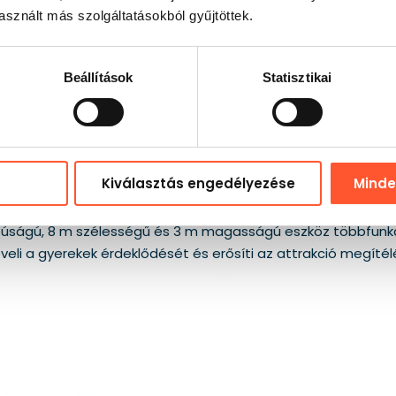
sznált más szolgáltatásokból gyűjtöttek.
Beállítások
Statisztikai
Kiválasztás engedélyezése
Mind
ületen kell elférnie, olyan szerkezet számít, amely nagy attra
onzza a tekintetet, és nem kell a rendezvény témájához igaz
szúságú, 8 m szélességű és 3 m magasságú eszköz többfunkc
i a gyerekek érdeklődését és erősíti az attrakció megítél