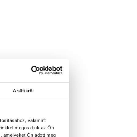
A sütikről
tosításához, valamint
einkkel megosztjuk az Ön
l, amelyeket Ön adott meg