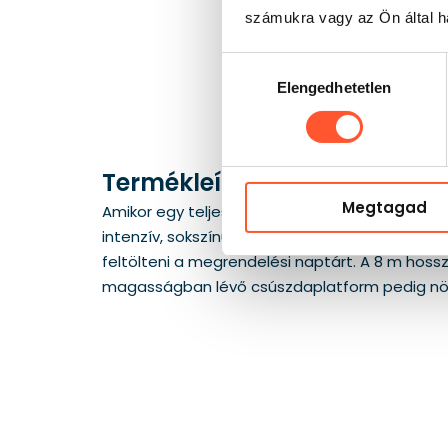
számukra vagy az Ön által ha
Hozzájárulás
Elengedhetetlen
kiválasztása
Termékleírás
Megtagad
Amikor egy teljes játszózónának korlátozott ter
intenzív, sokszínű játszótérforma messziről v
feltölteni a megrendelési naptárt. A 8 m hos
magasságban lévő csúszdaplatform pedig növel