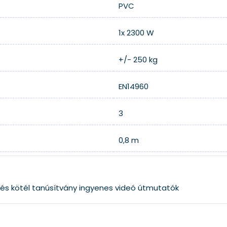
PVC
1x 2300 W
+/- 250 kg
EN14960
3
0,8 m
és kötél
tanúsítvány
ingyenes videó útmutatók