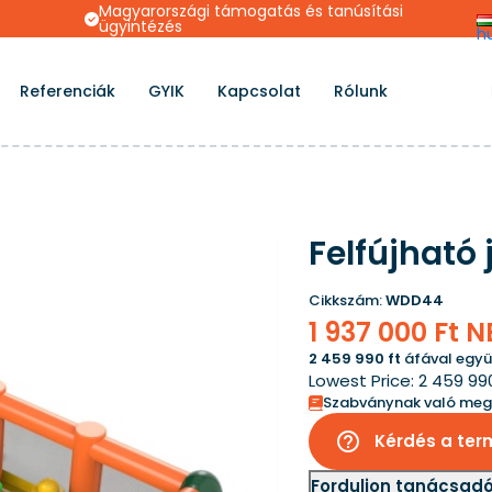
s
Magyarországi támogatás és tanúsítási
ügyintézés
h
Referenciák
GYIK
Kapcsolat
Rólunk
Felfújható 
Cikkszám:
WDD44
1 937 000 Ft 
2 459 990 ft
áfával együ
Lowest Price:
2 459 99
Szabványnak való meg
help_outline
Kérdés a ter
Forduljon tanácsad