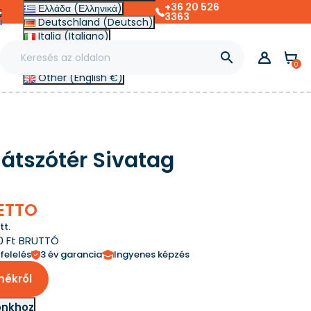
+36 20 526
Ελλάδα (Ελληνικά)
3363
u
Deutschland (Deutsch)
Italia (Italiano)
Slovensko (Slovenčina)

France (Français)
0
Other (English €)
játszótér Sivatag
NETTO
tt.
0 Ft BRUTTÓ
felelés
3 év garancia
Ingyenes képzés
mékről
ónkhoz