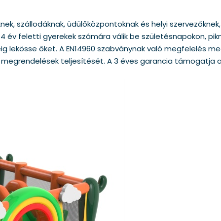
knek, szállodáknak, üdülőközpontoknak és helyi szervezőknek,
b 4 év feletti gyerekek számára válik be születésnapokon, pi
ig lekösse őket. A EN14960 szabványnak való megfelelés meg
 megrendelések teljesítését. A 3 éves garancia támogatja