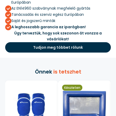
Európában
Az EN14960 szabványnak megfelelő gyártás
Tanácsadás és szerviz egész Európában
Saját és jogszerű minták
A leghosszabb garancia az iparágban!
Úgy terveztük, hogy sok szezonon át vonzza a
vásárlókat!
Tudjon meg többet rólunk
Önnek
is tetszhet
Készleten