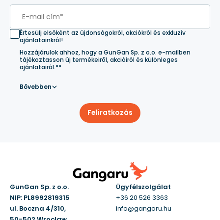
Értesülj elsőként az újdonságokról, akciókról és exkluzív
ajánlatainkról!
Hozzájárulok ahhoz, hogy a GunGan Sp. z o.o. e-mailben
tájékoztasson új termékeiről, akcióiról és különleges
ajánlatairól.**
Bővebben
Feliratkozás
GunGan Sp. z o.o.
Ügyfélszolgálat
NIP: PL8992819315
+36 20 526 3363
ul. Boczna 4/310,
info@gangaru.hu
50-502 Wrocław