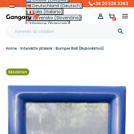
+36 20 526 3363
hu
Deutschland (Deutsch)
Italia (Italiano)
Slovensko (Slovenčina)
0
France (Français)
Other (English €)

Home
Interaktív játékok
Bumper Ball (Buborékfoci)
Készleten