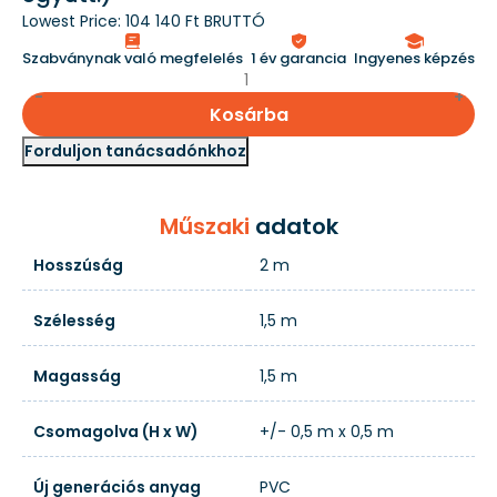
Lowest Price:
104 140 Ft BRUTTÓ
Szabványnak való megfelelés
1 év garancia
Ingyenes képzés
Kosárba
Forduljon tanácsadónkhoz
Műszaki
adatok
Hosszúság
2 m
Szélesség
1,5 m
Magasság
1,5 m
Csomagolva (H x W)
+/- 0,5 m x 0,5 m
Új generációs anyag
PVC