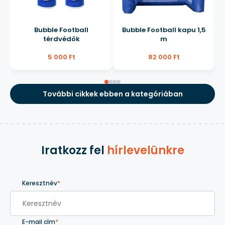
Bubble Football
Bubble Football kapu 1,5
térdvédők
m
5 000 Ft
82 000 Ft
További cikkek ebben a kategóriában
Iratkozz fel
hírlevelünkre
Keresztnév
*
E-mail cím
*