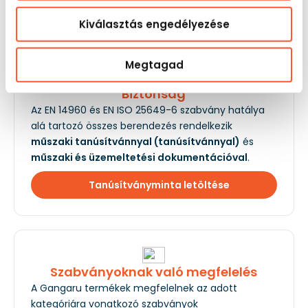
egyszerűbb attrakcióvezetést ad az üzemeltetőnek.
Vélemények
és végrehajtás
Kiválasztás engedélyezése
Az ügyfeleink 5-ösre értékelnek minket!
Megtagad
Biztonság
Az EN 14960 és EN ISO 25649-6 szabvány hatálya
alá tartozó összes berendezés rendelkezik
műszaki tanúsítvánnyal (tanúsítvánnyal)
és
műszaki és üzemeltetési dokumentációval
.
Tanúsítványminta letöltése
Szabványoknak való megfelelés
A Gangaru termékek megfelelnek az adott
kategóriára vonatkozó szabványok