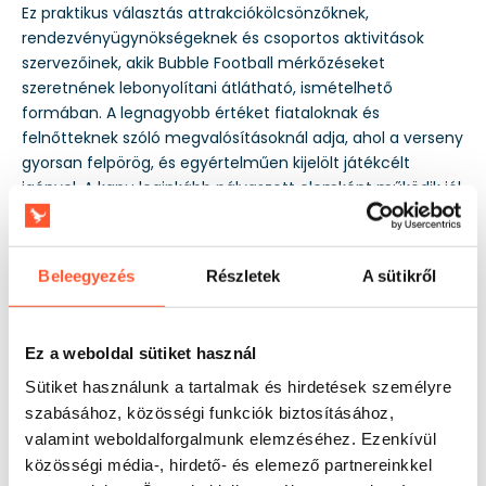
Ez praktikus választás attrakciókölcsönzőknek,
rendezvényügynökségeknek és csoportos aktivitások
szervezőinek, akik Bubble Football mérkőzéseket
szeretnének lebonyolítani átlátható, ismételhető
formában. A legnagyobb értéket fiataloknak és
felnőtteknek szóló megvalósításoknál adja, ahol a verseny
gyorsan felpörög, és egyértelműen kijelölt játékcélt
igényel. A kapu leginkább pályaszett elemként működik jól,
amely rendezi a játékot és megkönnyíti a személyzet
munkáját az egymást követő körök és rövid tornák során.
Beleegyezés
Részletek
A sütikről
Ez a weboldal sütiket használ
Sütiket használunk a tartalmak és hirdetések személyre
szabásához, közösségi funkciók biztosításához,
valamint weboldalforgalmunk elemzéséhez. Ezenkívül
közösségi média-, hirdető- és elemező partnereinkkel