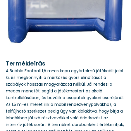
Termékleírás
A Bubble Football 1,5 m-es kapu egyértelmű játékcélt jelöl
ki, és megkönnyíti a mérkőzés gyors elindítását a
szabályok hosszas magyarázata nélkül. Jól rendezi a
meccs menetét, segíti a játékmestert az akció
kontrollálásában, és beválik a csapatok gyakori cseréjénél.
Az 1,5 m-es méret illik a mobil rendezvénypályákhoz, a
felfújható szerkezet pedig úgy van kialakítva, hogy bírja a
labdákban játszó résztvevőkkel való érintkezést az
intenzív játék során. A terméket darabonként értékesítjük,