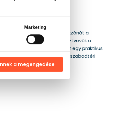
Marketing
ató palánkok elválasztják a játékzónát a
knak. Ennek köszönhetően a résztvevők a
ztonságot az állomás körül. Ez egy praktikus
nnyíti a játék megszervezését szabadtéri
ennek a megengedése