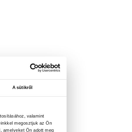
A sütikről
tosításához, valamint
einkkel megosztjuk az Ön
l, amelyeket Ön adott meg