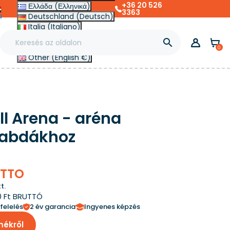
+36 20 526
Ελλάδα (Ελληνικά)
3363
u
Deutschland (Deutsch)
Italia (Italiano)
Slovensko (Slovenčina)

France (Français)
0
Other (English €)
l Arena - aréna
 labdákhoz
ETTO
t.
0 Ft BRUTTÓ
felelés
2 év garancia
Ingyenes képzés
mékről