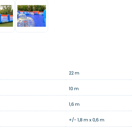
22 m
10 m
1,6 m
+/- 1,8 m x 0,6 m