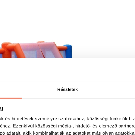
Részletek
ál
mak és hirdetések személyre szabásához, közösségi funkciók biz
hez. Ezenkívül közösségi média-, hirdető- és elemező partner
zó adatait, akik kombinálhatják az adatokat más olyan adatokka