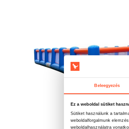
Beleegyezés
Ez a weboldal sütiket haszn
Sütiket használunk a tartal
weboldalforgalmunk elemzésé
weboldalhasználatra vonatko