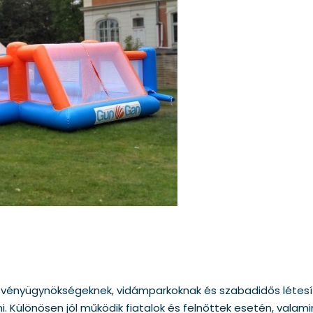
zvényügynökségeknek, vidámparkoknak és szabadidős létesít
. Különösen jól működik fiatalok és felnőttek esetén, valam