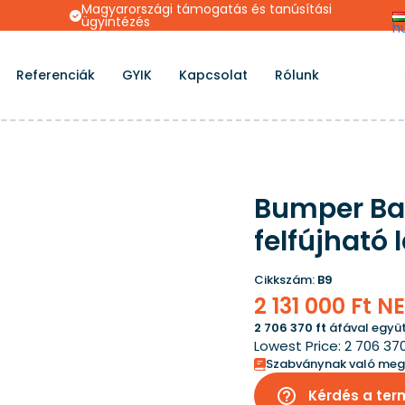
s
Magyarországi támogatás és tanúsítási
ügyintézés
h
Referenciák
GYIK
Kapcsolat
Rólunk
Bumper Bal
felfújható
Cikkszám:
B9
2 131 000 Ft N
2 706 370 ft
áfával együt
Lowest Price:
2 706 37
Szabványnak való meg
help_outline
Kérdés a ter