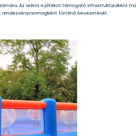
számára. Az aréna a játékot támogató infrastruktúraként műk
lett rendezvénycsomagként történő bevezetését.