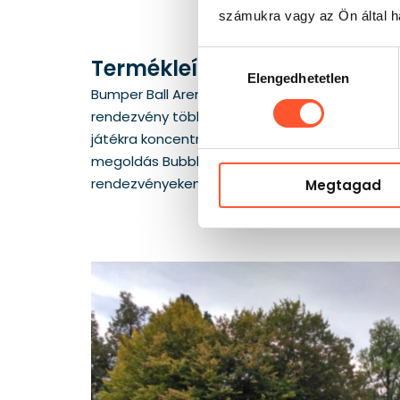
számukra vagy az Ön által ha
Hozzájárulás
Termékleírás
Elengedhetetlen
kiválasztása
Bumper Ball Arena segítségével kész, jól kijelö
rendezvény többi részétől, a két oldalon elhe
játékra koncentrálnak, a személyzet pedig kön
megoldás Bubble Footballhoz, amely egységes,
rendezvényeken.
Megtagad