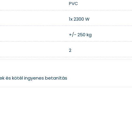
PVC
1x 2300 W
+/- 250 kg
2
ek és kötél
ingyenes betanítás