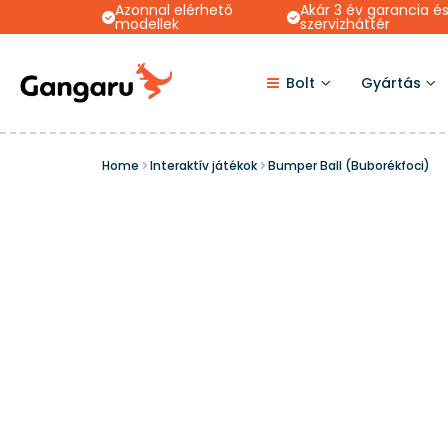
Azonnal elérhető
Akár 3 év garancia é
modellek
szervizháttér
Bolt
Gyártás
Home
Interaktív játékok
Bumper Ball (Buborékfoci)