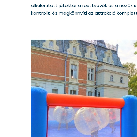
elkülönített játéktér a résztvevők és a nézők 
kontrollt, és megkönnyíti az attrakció komp