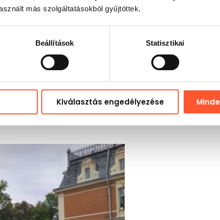
sznált más szolgáltatásokból gyűjtöttek.
Beállítások
Statisztikai
lt pálya hozható létre a felfújható labdás játékhoz. A felfújh
lyezett kapuk pedig egyértelmű célt és rendet adnak a játé
nyebben tudja ellenőrizni a mérkőzés menetét, a sort és a bi
 professzionális elrendezést ad az attrakciónak, és megkö
Kiválasztás engedélyezése
Mind