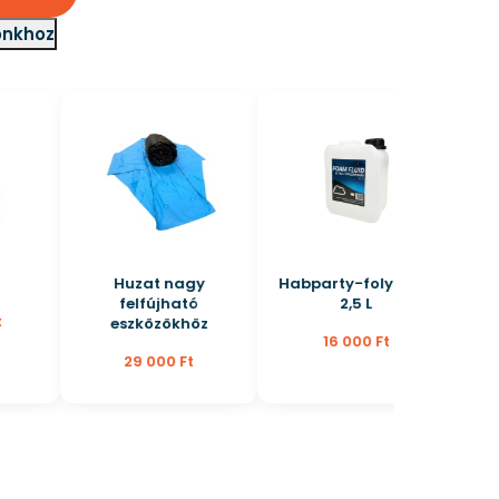
ónkhoz
Huzat nagy
Habparty-folyadék
felfújható
2,5 L
eszközökhöz
16 000 Ft
29 000 Ft