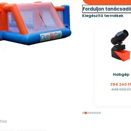
Forduljon tanácsad
Kiegészítő termékek
Habgép
394 240 Ft
448 000 Ft
shoz