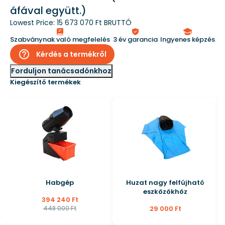
áfával együtt.)
Lowest Price:
15 673 070 Ft BRUTTÓ
Szabványnak való megfelelés
3 év garancia
Ingyenes képzés
help_outline
Kérdés a termékről
Forduljon tanácsadónkhoz
Kiegészítő termékek
Habgép
Huzat nagy felfújható
eszközökhöz
394 240 Ft
448 000 Ft
29 000 Ft