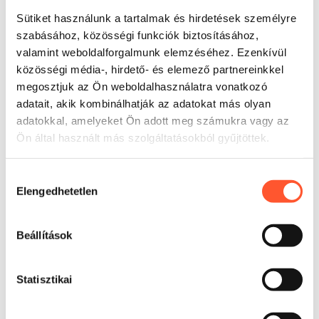
Sütiket használunk a tartalmak és hirdetések személyre
szabásához, közösségi funkciók biztosításához,
valamint weboldalforgalmunk elemzéséhez. Ezenkívül
közösségi média-, hirdető- és elemező partnereinkkel
megosztjuk az Ön weboldalhasználatra vonatkozó
adatait, akik kombinálhatják az adatokat más olyan
adatokkal, amelyeket Ön adott meg számukra vagy az
Felhasználás
Ön által használt más szolgáltatásokból gyűjtöttek.
Legjobban játszócsarnok vagy családi rekreációs zóna
központi pontjaként működik, ahol már a belépésnél
Hozzájárulás
magára kell vonnia a figyelmet, és egyetlen jól szervezett
Elengedhetetlen
kiválasztása
térbe kell terelnie a forgalmat. A kiterjedt aktivitási
rendszer meghosszabbítja a gyerekek tartózkodási idejét,
Beállítások
ami támogatja a jegyek, születésnapi csomagok és
kiegészítő szolgáltatások értékesítését a létesítményben.
A markáns erdei motívum megkönnyíti a szezonális
Statisztikai
promóciót és az ajánlat kommunikációját iskolák,
csoportok és családok felé. A gyakorlatban ez olyan