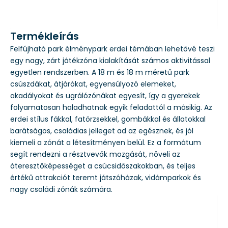
Termékleírás
Felfújható park élménypark erdei témában lehetővé teszi
egy nagy, zárt játékzóna kialakítását számos aktivitással
egyetlen rendszerben. A 18 m és 18 m méretű park
csúszdákat, átjárókat, egyensúlyozó elemeket,
akadályokat és ugrálózónákat egyesít, így a gyerekek
folyamatosan haladhatnak egyik feladattól a másikig. Az
erdei stílus fákkal, fatörzsekkel, gombákkal és állatokkal
barátságos, családias jelleget ad az egésznek, és jól
kiemeli a zónát a létesítményen belül. Ez a formátum
segít rendezni a résztvevők mozgását, növeli az
áteresztőképességet a csúcsidőszakokban, és teljes
értékű attrakciót teremt játszóházak, vidámparkok és
nagy családi zónák számára.