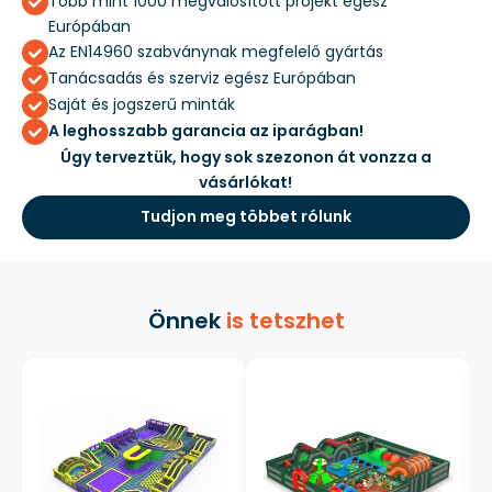
Több mint 1000 megvalósított projekt egész
Európában
Az EN14960 szabványnak megfelelő gyártás
Tanácsadás és szerviz egész Európában
Saját és jogszerű minták
A leghosszabb garancia az iparágban!
Úgy terveztük, hogy sok szezonon át vonzza a
vásárlókat!
Tudjon meg többet rólunk
Önnek
is tetszhet