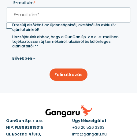
E-mail cím
*
Értesülj elsőként az újdonságokról, akciókról és exkluzív
ajánlatainkról!
Hozzájárulok ahhoz, hogy a GunGan Sp. z o.o. e-mailben
tájékoztasson új termékeiről, akcióiról és különleges
ajánlatairól.**
Bővebben
Feliratkozás
GunGan Sp. z o.o.
Ügyfélszolgálat
NIP: PL8992819315
+36 20 526 3363
ul. Boczna 4/310,
info@gangaru.hu