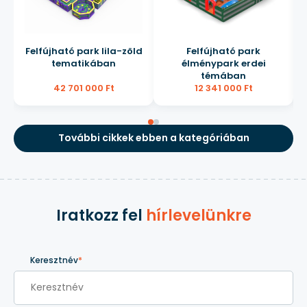
Felfújható park lila-zöld
Felfújható park
tematikában
élménypark erdei
témában
42 701 000 Ft
12 341 000 Ft
További cikkek ebben a kategóriában
Iratkozz fel
hírlevelünkre
Keresztnév
*