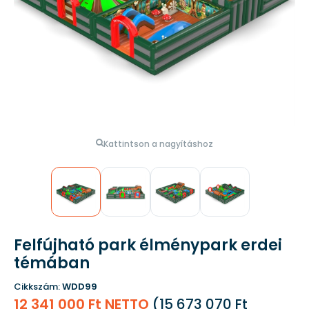
Kattintson a nagyításhoz
Felfújható park élménypark erdei
témában
Cikkszám:
WDD99
12 341 000 Ft NETTO
(
15 673 070 Ft