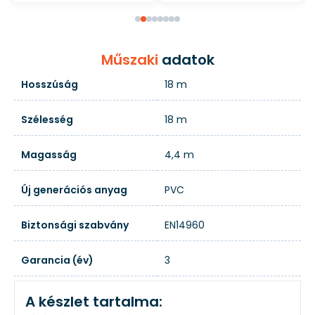
Műszaki
adatok
Hosszúság
18 m
Szélesség
18 m
Magasság
4,4 m
Új generációs anyag
PVC
Biztonsági szabvány
EN14960
Garancia (év)
3
A készlet tartalma: