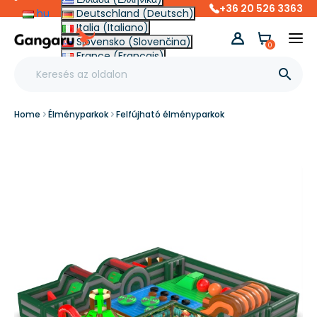
+36 20 526 3363
hu
Deutschland (Deutsch)
Italia (Italiano)
Slovensko (Slovenčina)
0
France (Français)
Other (English €)

Home
Élményparkok
Felfújható élményparkok