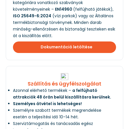
kategóriára vonatkozó szabványok
követelményeinek –
EN14960
(felfújható játékok),
ISO 25649-6:2024
(vízi parkok) vagy az Általános
termékbiztonsági törvénynek. Minden darab
minőség-ellenőrzésen és biztonsági teszteken esik
át a kiszállítás előtt.
Dokumentáció letöltése
Szállítás és ügyfélszolgálat
Azonnal elérhető termékek –
a felfújható
attrakciók 48 órán belül kiszállításra kerülnek.
Személyes átvétel is lehetséges!
Személyre szabott termékek megrendelése
esetén a teljesítési idő 10–14 hét.
Szerviztámogatás és tanácsadás egész