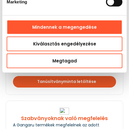
befektetés, amely rendezi a teret és erősíti az egész
Marketing
helyszín bevételi potenciálját.
Vélemények
és végrehajtás
Az ügyfeleink 5-ösre értékelnek minket!
Mindennek a megengedése
Biztonság
Kiválasztás engedélyezése
Az EN 14960 és EN ISO 25649-6 szabvány hatálya
alá tartozó összes berendezés rendelkezik
Megtagad
műszaki tanúsítvánnyal (tanúsítvánnyal)
és
műszaki és üzemeltetési dokumentációval
.
Tanúsítványminta letöltése
Szabványoknak való megfelelés
A Gangaru termékek megfelelnek az adott