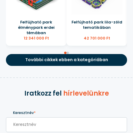
Felfújható park
Felfújható park lila-zöld
élménypark erdei
tematikában
témában
12 341 000 Ft
42 701 000 Ft
További cikkek ebben a kategóriában
Iratkozz fel
hírlevelünkre
Keresztnév
*