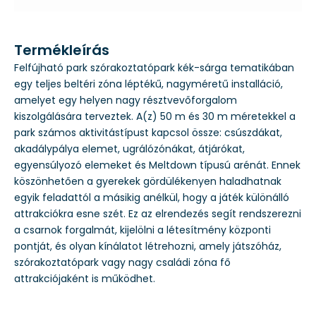
Termékleírás
Felfújható park szórakoztatópark kék-sárga tematikában
egy teljes beltéri zóna léptékű, nagyméretű installáció,
amelyet egy helyen nagy résztvevőforgalom
kiszolgálására terveztek. A(z) 50 m és 30 m méretekkel a
park számos aktivitástípust kapcsol össze: csúszdákat,
akadálypálya elemet, ugrálózónákat, átjárókat,
egyensúlyozó elemeket és Meltdown típusú arénát. Ennek
köszönhetően a gyerekek gördülékenyen haladhatnak
egyik feladattól a másikig anélkül, hogy a játék különálló
attrakciókra esne szét. Ez az elrendezés segít rendszerezni
a csarnok forgalmát, kijelölni a létesítmény központi
pontját, és olyan kínálatot létrehozni, amely játszóház,
szórakoztatópark vagy nagy családi zóna fő
attrakciójaként is működhet.