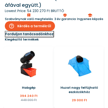
áfával együtt.)
Lowest Price:
54 230 270 Ft BRUTTÓ
Szabványnak való megfelelés
3 év garancia
Ingyenes képzés
help_outline
Kérdés a termékről
Forduljon tanácsadónkhoz
Kiegészítő termékek
Habgép
Huzat nagy felfújható
eszközökhöz
394 240 Ft
448 000 Ft
29 000 Ft