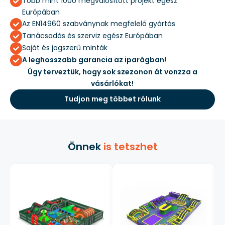
Több mint 1000 megvalósított projekt egész
Európában
Az EN14960 szabványnak megfelelő gyártás
Tanácsadás és szerviz egész Európában
Saját és jogszerű minták
A leghosszabb garancia az iparágban!
Úgy terveztük, hogy sok szezonon át vonzza a
vásárlókat!
Tudjon meg többet rólunk
Önnek
is tetszhet