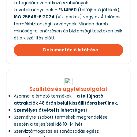
kategóriára vonatkozó szabványok
követelményeinek –
EN14960
(felfújható játékok),
ISO 25649-6:2024
(vízi parkok) vagy az Általános
termékbiztonsági törvénynek. Minden darab
minőség-ellenőrzésen és biztonsági teszteken esik
át a kiszállítás előtt.
Dokumentáció letöltése
Szállítás és ügyfélszolgálat
Azonnal elérhető termékek –
a felfújható
attrakciók 48 órán belül kiszállításra kerülnek.
Személyes átvétel is lehetséges!
Személyre szabott termékek megrendelése
esetén a teljesítési idő 10–14 hét.
Szerviztámogatás és tanácsadás egész