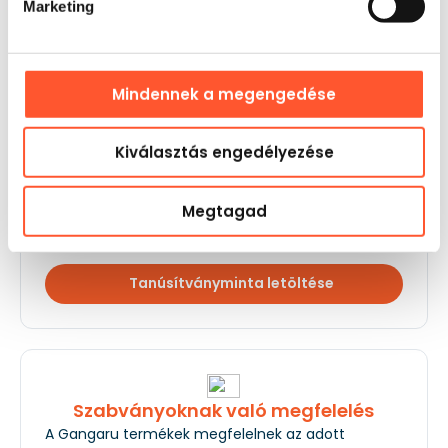
funkcióját a rendszeres látogatások helyszíneként erősíti,
Marketing
nem pedig egyszeri aktivitásként.
Vélemények
és végrehajtás
Az ügyfeleink 5-ösre értékelnek minket!
Mindennek a megengedése
Biztonság
Kiválasztás engedélyezése
Az EN 14960 és EN ISO 25649-6 szabvány hatálya
alá tartozó összes berendezés rendelkezik
Megtagad
műszaki tanúsítvánnyal (tanúsítvánnyal)
és
műszaki és üzemeltetési dokumentációval
.
Tanúsítványminta letöltése
Szabványoknak való megfelelés
A Gangaru termékek megfelelnek az adott