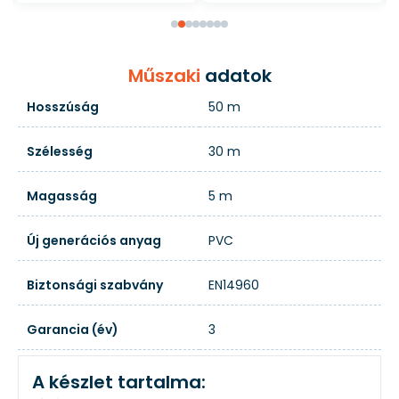
Műszaki
adatok
Hosszúság
50 m
Szélesség
30 m
Magasság
5 m
Új generációs anyag
PVC
Biztonsági szabvány
EN14960
Garancia (év)
3
A készlet tartalma: