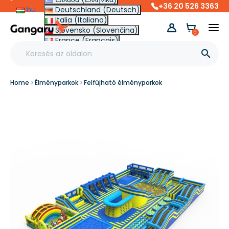
+36 20 526 3363
hu
Deutschland (Deutsch)
Italia (Italiano)
Slovensko (Slovenčina)
0
France (Français)
Other (English €)

Home
Élményparkok
Felfújható élményparkok