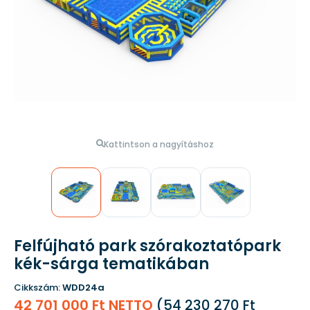
Kattintson a nagyításhoz
Felfújható park szórakoztatópark
kék-sárga tematikában
Cikkszám:
WDD24a
42 701 000 Ft NETTO
(
54 230 270 Ft