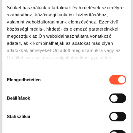
Sütiket használunk a tartalmak és hirdetések személyre
szabásához, közösségi funkciók biztosításához,
valamint weboldalforgalmunk elemzéséhez. Ezenkívül
közösségi média-, hirdető- és elemező partnereinkkel
megosztjuk az Ön weboldalhasználatra vonatkozó
adatait, akik kombinálhatják az adatokat más olyan
adatokkal, amelyeket Ön adott meg számukra vagy az
Ön által használt más szolgáltatásokból gyűjtöttek.
Felhasználás
Legjobban olyan létesítményekben működik, amelyek
Hozzájárulás
markáns családi zónát szeretnének kialakítani, és a
Elengedhetetlen
kiválasztása
forgalmat egyetlen fő attrakció köré összpontosítanák. Az
ilyen park rendezi a teret, egyszerűsíti a felügyeletet, és
Beállítások
lehetővé teszi a játék kiszámítható résztvevői körforgását.
A gyerekek tovább maradnak a zónában, a szülők pedig
teljesebbnek érzékelik a létesítményt, ami támogatja a
Statisztikai
visszatéréseket és a csoportos foglalásokat. A
gyakorlatban ez olyan beruházás, amely a létesítmény