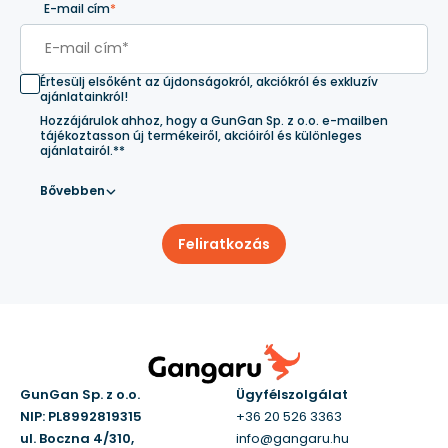
E-mail cím
*
Értesülj elsőként az újdonságokról, akciókról és exkluzív
ajánlatainkról!
Hozzájárulok ahhoz, hogy a GunGan Sp. z o.o. e-mailben
tájékoztasson új termékeiről, akcióiról és különleges
ajánlatairól.**
Bővebben
Feliratkozás
GunGan Sp. z o.o.
Ügyfélszolgálat
NIP: PL8992819315
+36 20 526 3363
ul. Boczna 4/310,
info@gangaru.hu